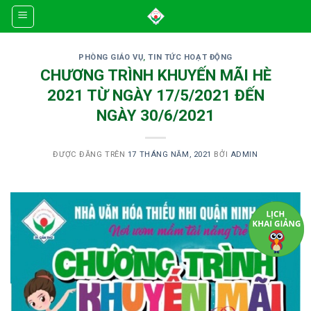
Skip
to
content
PHÒNG GIÁO VỤ
,
TIN TỨC HOẠT ĐỘNG
CHƯƠNG TRÌNH KHUYẾN MÃI HÈ
2021 TỪ NGÀY 17/5/2021 ĐẾN
NGÀY 30/6/2021
ĐƯỢC ĐĂNG TRÊN
17 THÁNG NĂM, 2021
BỞI
ADMIN