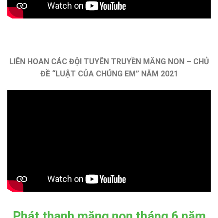
LIÊN HOAN CÁC ĐỘI TUYÊN TRUYỀN MĂNG NON – CHỦ
ĐỀ “LUẬT CỦA CHÚNG EM” NĂM 2021
Phát thanh măng non tháng 6 năm