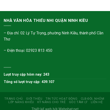
NHÀ VĂN HÓA THIẾU NHI QUẬN NINH KIỀU
– Địa chỉ: 02 Lý Tự Trọng, phường Ninh Kiều, thành phố Cần
Thơ
– Điện thoại: 02923 813 450
Lượt truy cập hôm nay: 243
Tổng số lượt truy cập: 439.107
TRANG CHỦ
GIỚI THIỆU
TIN TỨC HOẠT ĐỘNG
CLB-ĐỘI, NHÓM
LỚP NĂNG KHIẾU
KỸ NĂNG CHO TRẺ
GÓC TÂM LÝ
LIÊN HỆ
Thiết kế web bởi Webphat.net