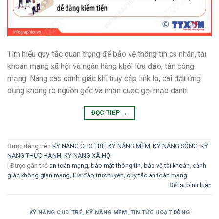
Tìm hiểu quy tắc quan trọng để bảo vệ thông tin cá nhân, tài
khoản mạng xã hội và ngân hàng khỏi lừa đảo, tấn công
mạng. Nâng cao cảnh giác khi truy cập link lạ, cài đặt ứng
dụng không rõ nguồn gốc và nhận cuộc gọi mạo danh.
ĐỌC TIẾP
→
Được đăng trên
KỸ NĂNG CHO TRẺ
,
KỸ NĂNG MỀM
,
KỸ NĂNG SỐNG
,
KỸ
NĂNG THỰC HÀNH
,
KỸ NĂNG XÃ HỘI
|
Được gắn thẻ
an toàn mạng
,
bảo mật thông tin
,
bảo vệ tài khoản
,
cảnh
giác không gian mạng
,
lừa đảo trực tuyến
,
quy tắc an toàn mạng
Để lại bình luận
KỸ NĂNG CHO TRẺ
,
KỸ NĂNG MỀM
,
TIN TỨC HOẠT ĐỘNG