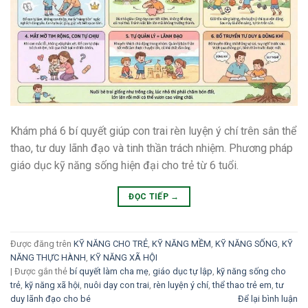
Khám phá 6 bí quyết giúp con trai rèn luyện ý chí trên sân thể
thao, tư duy lãnh đạo và tinh thần trách nhiệm. Phương pháp
giáo dục kỹ năng sống hiện đại cho trẻ từ 6 tuổi.
ĐỌC TIẾP
→
Được đăng trên
KỸ NĂNG CHO TRẺ
,
KỸ NĂNG MỀM
,
KỸ NĂNG SỐNG
,
KỸ
NĂNG THỰC HÀNH
,
KỸ NĂNG XÃ HỘI
|
Được gắn thẻ
bí quyết làm cha mẹ
,
giáo dục tự lập
,
kỹ năng sống cho
trẻ
,
kỹ năng xã hội
,
nuôi dạy con trai
,
rèn luyện ý chí
,
thể thao trẻ em
,
tư
duy lãnh đạo cho bé
Để lại bình luận