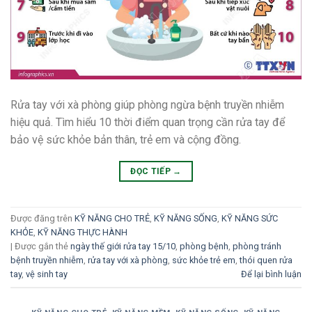
Rửa tay với xà phòng giúp phòng ngừa bệnh truyền nhiễm
hiệu quả. Tìm hiểu 10 thời điểm quan trọng cần rửa tay để
bảo vệ sức khỏe bản thân, trẻ em và cộng đồng.
ĐỌC TIẾP
→
Được đăng trên
KỸ NĂNG CHO TRẺ
,
KỸ NĂNG SỐNG
,
KỸ NĂNG SỨC
KHỎE
,
KỸ NĂNG THỰC HÀNH
|
Được gắn thẻ
ngày thế giới rửa tay 15/10
,
phòng bệnh
,
phòng tránh
bệnh truyền nhiễm
,
rửa tay với xà phòng
,
sức khỏe trẻ em
,
thói quen rửa
tay
,
vệ sinh tay
Để lại bình luận