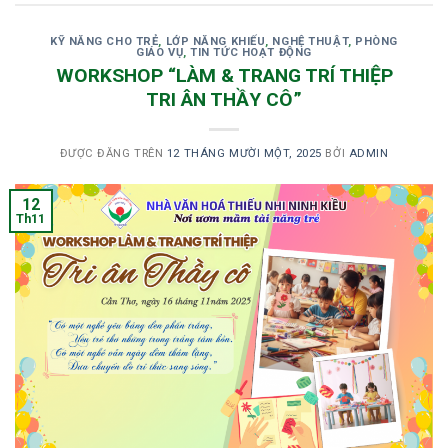
KỸ NĂNG CHO TRẺ
,
LỚP NĂNG KHIẾU
,
NGHỆ THUẬT
,
PHÒNG
GIÁO VỤ
,
TIN TỨC HOẠT ĐỘNG
WORKSHOP “LÀM & TRANG TRÍ THIỆP
TRI ÂN THẦY CÔ”
ĐƯỢC ĐĂNG TRÊN
12 THÁNG MƯỜI MỘT, 2025
BỞI
ADMIN
12
Th11