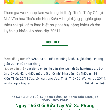
Tham gia workshop làm và trang trí thiệp Tri ân Thầy Cô tại
Nhà Văn hóa Thiếu nhi Ninh Kiều – hoạt động ý nghĩa giúp
thiếu nhi gửi gắm lòng biết ơn, phát huy năng khiếu và rèn
luyện sự khéo léo nhân dịp 20/11.
ĐỌC TIẾP
→
Được đăng trên
KỸ NĂNG CHO TRẺ
,
Lớp năng khiếu
,
Nghệ thuật
,
Phòng
giáo vụ
,
Tin tức hoạt động
|
Được gắn thẻ
hoạt động thiếu nhi Cần Thơ
,
Làm thiệp handmade
,
Lễ tri
ân thầy cô
,
Năng khiếu mỹ thuật thiếu nhi
,
Nhà Văn hóa Thiếu nhi Ninh
Kiều
,
Thiệp 20/11 đẹp
,
tôn sư trọng đạo
,
Tri ân Thầy Cô
,
Workshop 20/11
,
Workshop sáng tạo
Để lại bình luận
KỸ NĂNG CHO TRẺ
,
KỸ NĂNG SỐNG
,
KỸ NĂNG SỨC KHỎE
,
KỸ
NĂNG THỰC HÀNH
Ngày Thế Giới Rửa Tay Với Xà Phòng