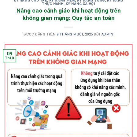
KỸ NĂNG CHO TRẺ
,
KỸ NĂNG MỀM
,
KỸ NĂNG SỐNG
,
KỸ NĂNG
THỰC HÀNH
,
KỸ NĂNG XÃ HỘI
Nâng cao cảnh giác khi hoạt động trên
không gian mạng: Quy tắc an toàn
ĐƯỢC ĐĂNG TRÊN
9 THÁNG MƯỜI, 2025
BỞI
ADMIN
09
Th10