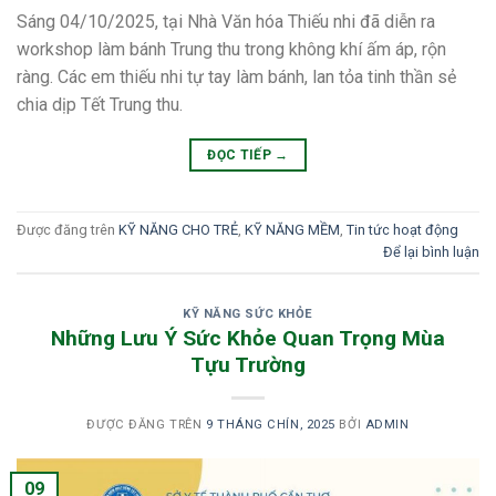
Sáng 04/10/2025, tại Nhà Văn hóa Thiếu nhi đã diễn ra
workshop làm bánh Trung thu trong không khí ấm áp, rộn
ràng. Các em thiếu nhi tự tay làm bánh, lan tỏa tinh thần sẻ
chia dịp Tết Trung thu.
ĐỌC TIẾP
→
Được đăng trên
KỸ NĂNG CHO TRẺ
,
KỸ NĂNG MỀM
,
Tin tức hoạt động
Để lại bình luận
KỸ NĂNG SỨC KHỎE
Những Lưu Ý Sức Khỏe Quan Trọng Mùa
Tựu Trường
ĐƯỢC ĐĂNG TRÊN
9 THÁNG CHÍN, 2025
BỞI
ADMIN
09