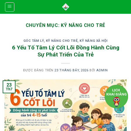
Skip
to
content
CHUYÊN MỤC:
KỸ NĂNG CHO TRẺ
GÓC TÂM LÝ
,
KỸ NĂNG CHO TRẺ
,
KỸ NĂNG XÃ HỘI
6 Yếu Tố Tâm Lý Cốt Lõi Đồng Hành Cùng
Sự Phát Triển Của Trẻ
ĐƯỢC ĐĂNG TRÊN
23 THÁNG BẢY, 2026
BỞI
ADMIN
23
Th7