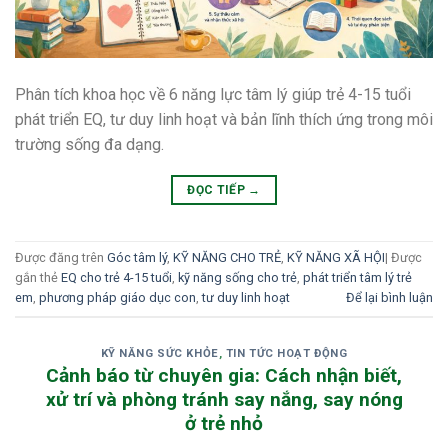
Phân tích khoa học về 6 năng lực tâm lý giúp trẻ 4-15 tuổi
phát triển EQ, tư duy linh hoạt và bản lĩnh thích ứng trong môi
trường sống đa dạng.
ĐỌC TIẾP
→
Được đăng trên
Góc tâm lý
,
KỸ NĂNG CHO TRẺ
,
KỸ NĂNG XÃ HỘI
|
Được
gắn thẻ
EQ cho trẻ 4-15 tuổi
,
kỹ năng sống cho trẻ
,
phát triển tâm lý trẻ
em
,
phương pháp giáo dục con
,
tư duy linh hoạt
Để lại bình luận
KỸ NĂNG SỨC KHỎE
,
TIN TỨC HOẠT ĐỘNG
Cảnh báo từ chuyên gia: Cách nhận biết,
xử trí và phòng tránh say nắng, say nóng
ở trẻ nhỏ