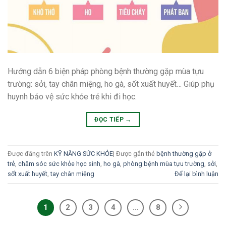
Hướng dẫn 6 biện pháp phòng bệnh thường gặp mùa tựu
trường: sởi, tay chân miệng, ho gà, sốt xuất huyết… Giúp phụ
huynh bảo vệ sức khỏe trẻ khi đi học.
ĐỌC TIẾP
→
Được đăng trên
KỸ NĂNG SỨC KHỎE
|
Được gắn thẻ
bệnh thường gặp ở
trẻ
,
chăm sóc sức khỏe học sinh
,
ho gà
,
phòng bệnh mùa tựu trường
,
sởi
,
sốt xuất huyết
,
tay chân miệng
Để lại bình luận
1
2
3
4
…
8