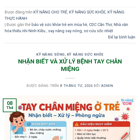
Được đăng trên
KỸ NĂNG CHO TRẺ
,
KỸ NĂNG SỨC KHỎE
,
KỸ NĂNG
THỰC HÀNH
|
Được gắn thẻ
bảo vệ sức khỏe trẻ em mùa hè
,
CDC Cần Thơ
,
Nhà văn
hóa thiếu nhi Ninh Kiều.
,
say nắng say nóng
,
sơ cứu sốc nhiệt
Để lại bình luận
KỸ NĂNG SỐNG
,
KỸ NĂNG SỨC KHỎE
NHẬN BIẾT VÀ XỬ LÝ BỆNH TAY CHÂN
MIỆNG
ĐƯỢC ĐĂNG TRÊN
8 THÁNG TƯ, 2026
BỞI
ADMIN
08
Th4