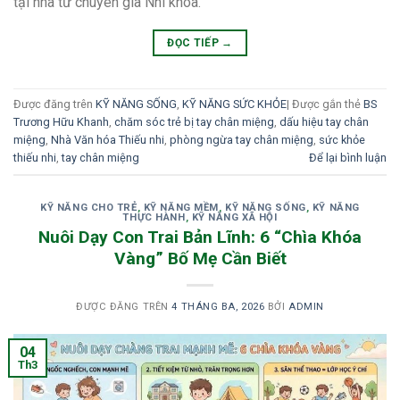
tại nhà từ chuyên gia Nhi khoa.
ĐỌC TIẾP
→
Được đăng trên
KỸ NĂNG SỐNG
,
KỸ NĂNG SỨC KHỎE
|
Được gắn thẻ
BS
Trương Hữu Khanh
,
chăm sóc trẻ bị tay chân miệng
,
dấu hiệu tay chân
miệng
,
Nhà Văn hóa Thiếu nhi
,
phòng ngừa tay chân miệng
,
sức khỏe
thiếu nhi
,
tay chân miệng
Để lại bình luận
KỸ NĂNG CHO TRẺ
,
KỸ NĂNG MỀM
,
KỸ NĂNG SỐNG
,
KỸ NĂNG
THỰC HÀNH
,
KỸ NĂNG XÃ HỘI
Nuôi Dạy Con Trai Bản Lĩnh: 6 “Chìa Khóa
Vàng” Bố Mẹ Cần Biết
ĐƯỢC ĐĂNG TRÊN
4 THÁNG BA, 2026
BỞI
ADMIN
04
Th3