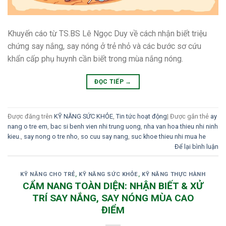
Khuyến cáo từ TS.BS Lê Ngọc Duy về cách nhận biết triệu
chứng say nắng, say nóng ở trẻ nhỏ và các bước sơ cứu
khẩn cấp phụ huynh cần biết trong mùa nắng nóng.
ĐỌC TIẾP
→
Được đăng trên
KỸ NĂNG SỨC KHỎE
,
Tin tức hoạt động
|
Được gắn thẻ
ay
nang o tre em
,
bac si benh vien nhi trung uong
,
nha van hoa thieu nhi ninh
kieu.
,
say nong o tre nho
,
so cuu say nang
,
suc khoe thieu nhi mua he
Để lại bình luận
KỸ NĂNG CHO TRẺ
,
KỸ NĂNG SỨC KHỎE
,
KỸ NĂNG THỰC HÀNH
CẨM NANG TOÀN DIỆN: NHẬN BIẾT & XỬ
TRÍ SAY NẮNG, SAY NÓNG MÙA CAO
ĐIỂM