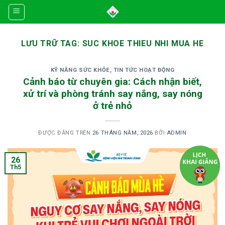
Skip
to
content
LƯU TRỮ TAG:
SUC KHOE THIEU NHI MUA HE
KỸ NĂNG SỨC KHỎE
,
TIN TỨC HOẠT ĐỘNG
Cảnh báo từ chuyên gia: Cách nhận biết,
xử trí và phòng tránh say nắng, say nóng
ở trẻ nhỏ
ĐƯỢC ĐĂNG TRÊN
26 THÁNG NĂM, 2026
BỞI
ADMIN
26
Th5