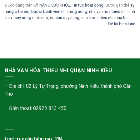
Được đăng trên
KỸ NĂNG SỨC KHỎE
,
Tin tức hoạt động
|
Được gắn thẻ
ay
nang o tre em
,
bac si benh vien nhi trung uong
,
nha van hoa thieu nhi ninh
kieu.
,
say nong o tre nho
,
so cuu say nang
,
suc khoe thieu nhi mua he
Để lại bình luận
NHÀ VĂN HÓA THIẾU NHI QUẬN NINH KIỀU
– Địa chỉ: 02 Lý Tự Trọng, phường Ninh Kiều, thành phố Cần
Thơ
– Điện thoại: 02923 813 450
Lượt truy cập hôm nay: 284