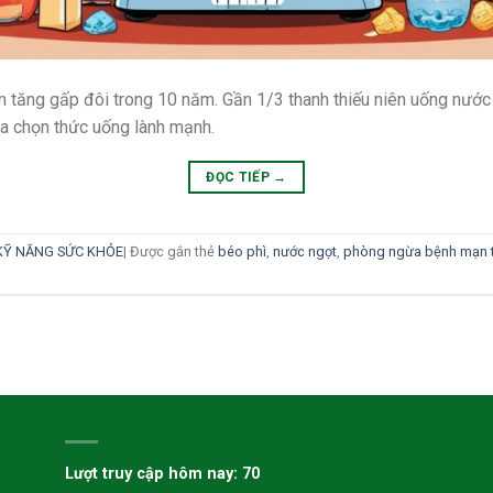
am tăng gấp đôi trong 10 năm. Gần 1/3 thanh thiếu niên uống nư
ựa chọn thức uống lành mạnh.
ĐỌC TIẾP
→
KỸ NĂNG SỨC KHỎE
|
Được gắn thẻ
béo phì
,
nước ngọt
,
phòng ngừa bệnh mạn t
H
Lượt truy cập hôm nay: 70