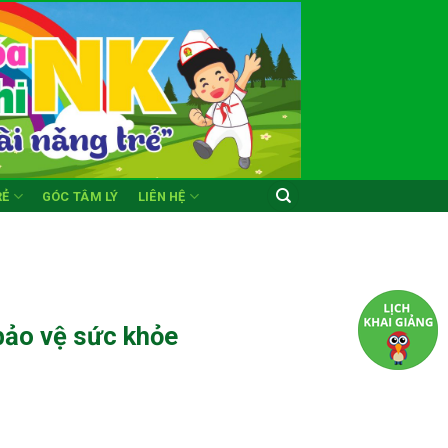
RẺ
GÓC TÂM LÝ
LIÊN HỆ
bảo vệ sức khỏe