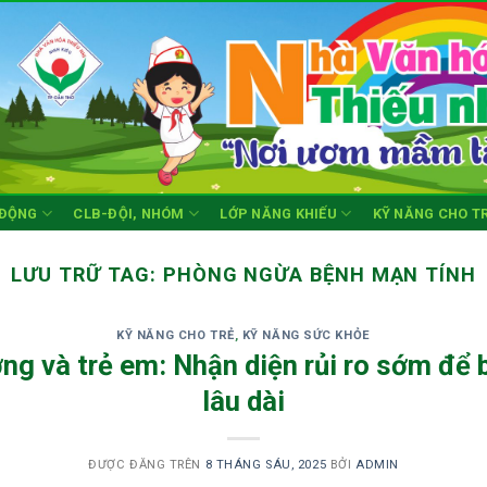
 ĐỘNG
CLB-ĐỘI, NHÓM
LỚP NĂNG KHIẾU
KỸ NĂNG CHO T
LƯU TRỮ TAG:
PHÒNG NGỪA BỆNH MẠN TÍNH
KỸ NĂNG CHO TRẺ
,
KỸ NĂNG SỨC KHỎE
ng và trẻ em: Nhận diện rủi ro sớm để 
lâu dài
ĐƯỢC ĐĂNG TRÊN
8 THÁNG SÁU, 2025
BỞI
ADMIN