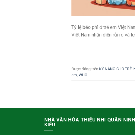
Tỷ lệ béo phì ở trẻ em Việt N
Việt Nam nhận diện rủi ro và l
Được đăng trên
KỸ NĂNG CHO TRẺ
,
em
,
WHO
NHÀ VĂN HÓA THIẾU NHI QUẬN NIN
KIỀU