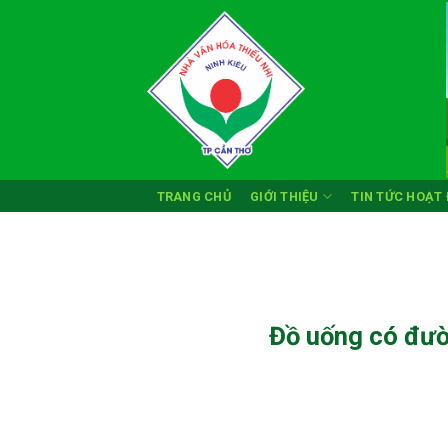
Skip
to
content
TRANG CHỦ
GIỚI THIỆU
TIN TỨC HOẠT
Đồ uống có đườ