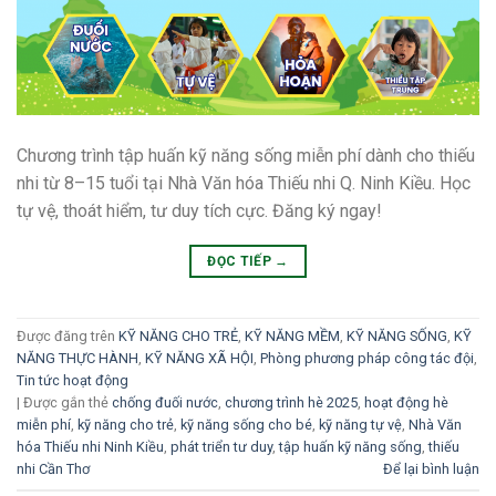
Chương trình tập huấn kỹ năng sống miễn phí dành cho thiếu
nhi từ 8–15 tuổi tại Nhà Văn hóa Thiếu nhi Q. Ninh Kiều. Học
tự vệ, thoát hiểm, tư duy tích cực. Đăng ký ngay!
ĐỌC TIẾP
→
Được đăng trên
KỸ NĂNG CHO TRẺ
,
KỸ NĂNG MỀM
,
KỸ NĂNG SỐNG
,
KỸ
NĂNG THỰC HÀNH
,
KỸ NĂNG XÃ HỘI
,
Phòng phương pháp công tác đội
,
Tin tức hoạt động
|
Được gắn thẻ
chống đuối nước
,
chương trình hè 2025
,
hoạt động hè
miễn phí
,
kỹ năng cho trẻ
,
kỹ năng sống cho bé
,
kỹ năng tự vệ
,
Nhà Văn
hóa Thiếu nhi Ninh Kiều
,
phát triển tư duy
,
tập huấn kỹ năng sống
,
thiếu
nhi Cần Thơ
Để lại bình luận