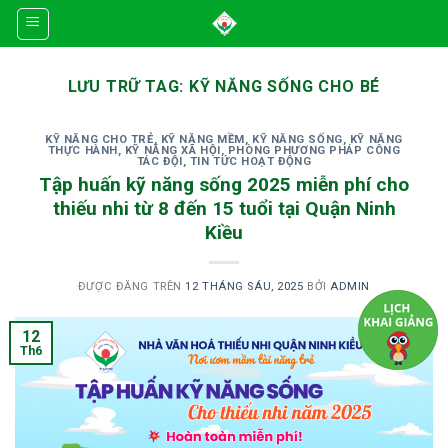
Skip
to
content
LƯU TRỮ TAG:
KỸ NĂNG SỐNG CHO BÉ
KỸ NĂNG CHO TRẺ
,
KỸ NĂNG MỀM
,
KỸ NĂNG SỐNG
,
KỸ NĂNG
THỰC HÀNH
,
KỸ NĂNG XÃ HỘI
,
PHÒNG PHƯƠNG PHÁP CÔNG
TÁC ĐỘI
,
TIN TỨC HOẠT ĐỘNG
Tập huấn kỹ năng sống 2025 miễn phí cho
thiếu nhi từ 8 đến 15 tuổi tại Quận Ninh
Kiều
ĐƯỢC ĐĂNG TRÊN
12 THÁNG SÁU, 2025
BỞI
ADMIN
12
Th6