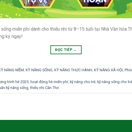
sống miễn phí dành cho thiếu nhi từ 8–15 tuổi tại Nhà Văn hóa Thi
ăng ký ngay!
ĐỌC TIẾP
→
KỸ NĂNG MỀM
,
KỸ NĂNG SỐNG
,
KỸ NĂNG THỰC HÀNH
,
KỸ NĂNG XÃ HỘI
,
Phò
ơng trình hè 2025
,
hoạt động hè miễn phí
,
kỹ năng cho trẻ
,
kỹ năng sống cho b
uấn kỹ năng sống
,
thiếu nhi Cần Thơ
H