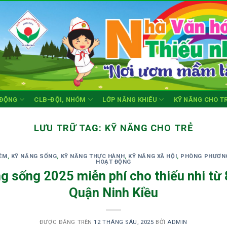
 ĐỘNG
CLB-ĐỘI, NHÓM
LỚP NĂNG KHIẾU
KỸ NĂNG CHO T
LƯU TRỮ TAG:
KỸ NĂNG CHO TRẺ
ỀM
,
KỸ NĂNG SỐNG
,
KỸ NĂNG THỰC HÀNH
,
KỸ NĂNG XÃ HỘI
,
PHÒNG PHƯƠNG
HOẠT ĐỘNG
g sống 2025 miễn phí cho thiếu nhi từ 8
Quận Ninh Kiều
ĐƯỢC ĐĂNG TRÊN
12 THÁNG SÁU, 2025
BỞI
ADMIN