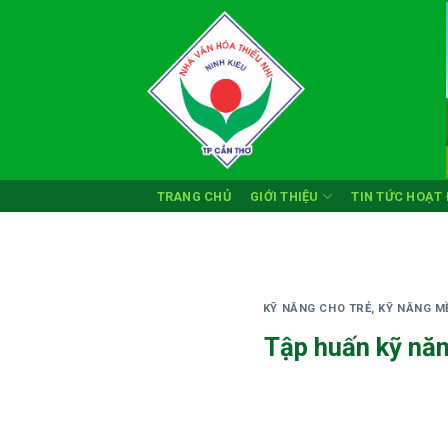
Skip
to
content
TRANG CHỦ
GIỚI THIỆU
TIN TỨC HOẠT
KỸ NĂNG CHO TRẺ
,
KỸ NĂNG M
Tập huấn kỹ năn