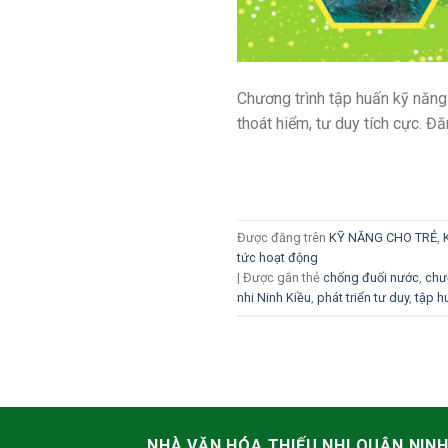
Chương trình tập huấn kỹ năng 
thoát hiểm, tư duy tích cực. Đ
Được đăng trên
KỸ NĂNG CHO TRẺ
,
tức hoạt động
|
Được gắn thẻ
chống đuối nước
,
chư
nhi Ninh Kiều
,
phát triển tư duy
,
tập h
NHÀ VĂN HÓA THIẾU NHI QUẬN NIN