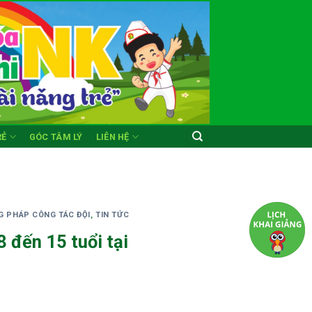
RẺ
GÓC TÂM LÝ
LIÊN HỆ
 PHÁP CÔNG TÁC ĐỘI
,
TIN TỨC
 đến 15 tuổi tại