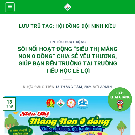
Skip
to
content
LƯU TRỮ TAG:
HỘI ĐỒNG ĐỘI NINH KIỀU
TIN TỨC HOẠT ĐỘNG
SÔI NỔI HOẠT ĐỘNG “SIÊU THỊ MĂNG
NON 0 ĐỒNG” CHIA SẺ YÊU THƯƠNG,
GIÚP BẠN ĐẾN TRƯỜNG TẠI TRƯỜNG
TIỂU HỌC LÊ LỢI
ĐƯỢC ĐĂNG TRÊN
13 THÁNG TÁM, 2024
BỞI
ADMIN
13
Th8