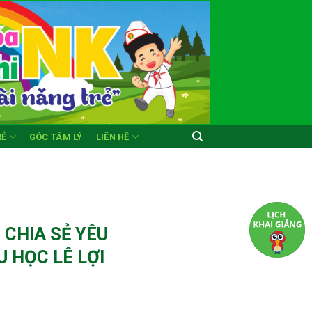
RẺ
GÓC TÂM LÝ
LIÊN HỆ
 CHIA SẺ YÊU
 HỌC LÊ LỢI