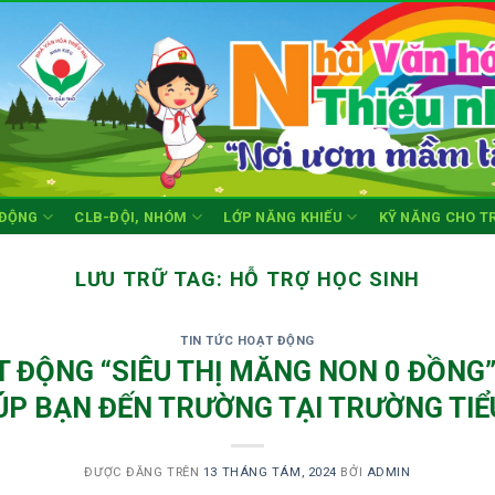
 ĐỘNG
CLB-ĐỘI, NHÓM
LỚP NĂNG KHIẾU
KỸ NĂNG CHO T
LƯU TRỮ TAG:
HỖ TRỢ HỌC SINH
TIN TỨC HOẠT ĐỘNG
T ĐỘNG “SIÊU THỊ MĂNG NON 0 ĐỒNG”
ÚP BẠN ĐẾN TRƯỜNG TẠI TRƯỜNG TIỂU
ĐƯỢC ĐĂNG TRÊN
13 THÁNG TÁM, 2024
BỞI
ADMIN