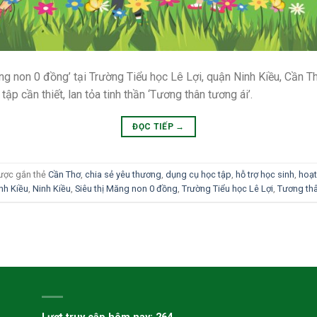
ng non 0 đồng’ tại Trường Tiểu học Lê Lợi, quận Ninh Kiều, Cần Th
ập cần thiết, lan tỏa tinh thần ‘Tương thân tương ái’.
ĐỌC TIẾP
→
ược gắn thẻ
Cần Thơ
,
chia sẻ yêu thương
,
dụng cụ học tập
,
hỗ trợ học sinh
,
hoạt
nh Kiều
,
Ninh Kiều
,
Siêu thị Măng non 0 đồng
,
Trường Tiểu học Lê Lợi
,
Tương thâ
H