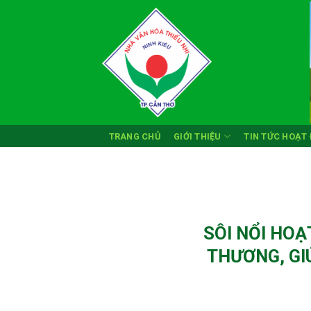
Skip
to
content
TRANG CHỦ
GIỚI THIỆU
TIN TỨC HOẠT
SÔI NỔI HOẠ
THƯƠNG, GI