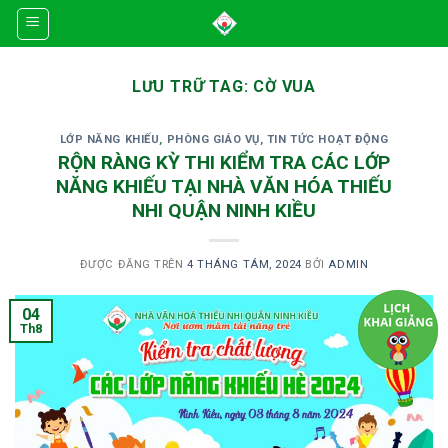
Skip
to
content
LƯU TRỮ TAG:
CỜ VUA
LỚP NĂNG KHIẾU
,
PHÒNG GIÁO VỤ
,
TIN TỨC HOẠT ĐỘNG
RỘN RÀNG KỲ THI KIỂM TRA CÁC LỚP
NĂNG KHIẾU TẠI NHÀ VĂN HÓA THIẾU
NHI QUẬN NINH KIỀU
ĐƯỢC ĐĂNG TRÊN
4 THÁNG TÁM, 2024
BỞI
ADMIN
04
Th8