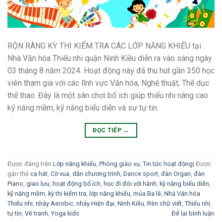
RỘN RÀNG KỲ THI KIỂM TRA CÁC LỚP NĂNG KHIẾU tại
Nhà Văn hóa Thiếu nhi quận Ninh Kiều diễn ra vào sáng ngày
03 tháng 8 năm 2024. Hoạt động này đã thu hút gần 350 học
viên tham gia với các lĩnh vực Văn hóa, Nghệ thuật, Thể dục
thể thao. Đây là một sân chơi bổ ích giúp thiếu nhi nâng cao
kỹ năng mềm, kỹ năng biểu diễn và sự tự tin.
ĐỌC TIẾP
→
Được đăng trên
Lớp năng khiếu
,
Phòng giáo vụ
,
Tin tức hoạt động
|
Được
gắn thẻ
ca hát
,
Cờ vua
,
dẫn chương trình
,
Dance sport
,
đàn Organ
,
đàn
Piano
,
giao lưu
,
hoạt động bổ ích
,
học đi đôi với hành
,
kỹ năng biểu diễn
,
kỹ năng mềm
,
kỳ thi kiểm tra
,
lớp năng khiếu
,
múa Ba lê
,
Nhà Văn hóa
Thiếu nhi
,
nhảy Aerobic
,
nhảy Hiện đại
,
Ninh Kiều
,
Rèn chữ viết
,
Thiếu nhi
,
tự tin
,
Vẽ tranh
,
Yoga kids
Để lại bình luận