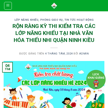
Skip
to
content
LỚP NĂNG KHIẾU
,
PHÒNG GIÁO VỤ
,
TIN TỨC HOẠT ĐỘNG
RỘN RÀNG KỲ THI KIỂM TRA CÁC
LỚP NĂNG KHIẾU TẠI NHÀ VĂN
HÓA THIẾU NHI QUẬN NINH KIỀU
ĐƯỢC ĐĂNG TRÊN
4 THÁNG TÁM, 2024
BỞI
ADMIN
04
Th8