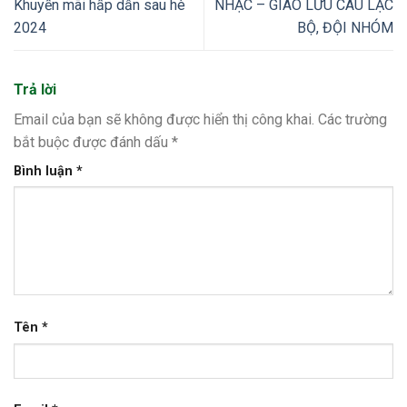
Khuyến mãi hấp dẫn sau hè
NHẠC – GIAO LƯU CÂU LẠC
2024
BỘ, ĐỘI NHÓM
Trả lời
Email của bạn sẽ không được hiển thị công khai.
Các trường
bắt buộc được đánh dấu
*
Bình luận
*
Tên
*