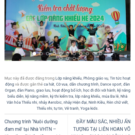
Mục này đã được đăng trong
Lớp năng khiếu
,
Phòng giáo vụ
,
Tin tức hoạt
động
và được gắn thẻ
ca hát
,
Cờ vua
,
dẫn chương trình
,
Dance sport
,
đàn
Organ
,
đàn Piano
,
giao lưu
,
hoạt động bổ ích
,
học đi đôi với hành
,
kỹ năng
biểu diễn
,
kỹ năng mềm
,
kỳ thi kiểm tra
,
lớp năng khiếu
,
múa Ba lê
,
Nhà
Văn hóa Thiếu nhi
,
nhảy Aerobic
,
nhảy Hiện đại
,
Ninh Kiều
,
Rèn chữ viết
,
Thiếu nhi
,
tự tin
,
Vẽ tranh
,
Yoga kids
.
Chương trình ‘Nuôi dưỡng
ĐẦY MÀU SẮC, NHIỀU ẤN
đam mê’ tại Nhà VHTN –
TƯỢNG TẠI LIÊN HOAN VÕ