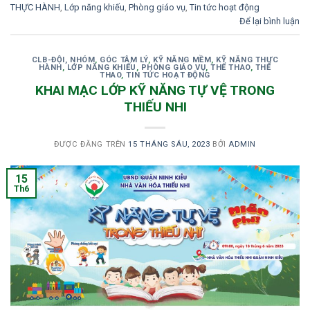
THỰC HÀNH
,
Lớp năng khiếu
,
Phòng giáo vụ
,
Tin tức hoạt động
Để lại bình luận
CLB-ĐỘI, NHÓM
,
GÓC TÂM LÝ
,
KỸ NĂNG MỀM
,
KỸ NĂNG THỰC
HÀNH
,
LỚP NĂNG KHIẾU
,
PHÒNG GIÁO VỤ
,
THỂ THAO
,
THỂ
THAO
,
TIN TỨC HOẠT ĐỘNG
KHAI MẠC LỚP KỸ NĂNG TỰ VỆ TRONG
THIẾU NHI
ĐƯỢC ĐĂNG TRÊN
15 THÁNG SÁU, 2023
BỞI
ADMIN
15
Th6