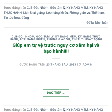
Được đăng trên
CLB-Đội, Nhóm
,
Góc tâm lý
,
KỸ NĂNG MỀM
,
KỸ NĂNG
THỰC HÀNH
,
Lịch khai giảng
,
Lớp năng khiếu
,
Phòng giáo vụ
,
Thể thao
,
Tin tức hoạt động
Để lại bình luận
CLB-ĐỘI, NHÓM
,
GÓC TÂM LÝ
,
KỸ NĂNG MỀM
,
KỸ NĂNG THỰC
HÀNH
,
LỚP NĂNG KHIẾU
,
PHÒNG GIÁO VỤ
,
TIN TỨC HOẠT ĐỘNG
Giúp em tự vệ trước nguy cơ xâm hại và
bạo hành!!!!
ĐƯỢC ĐĂNG TRÊN
23 THÁNG SÁU, 2023
BỞI
ADMIN
ĐỌC TIẾP
→
Được đăng trên
CLB-Đội, Nhóm
,
Góc tâm lý
,
KỸ NĂNG MỀM
,
KỸ NĂNG