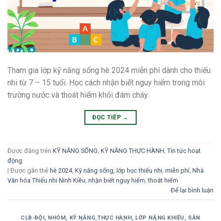
Tham gia lớp kỹ năng sống hè 2024 miễn phí dành cho thiếu
nhi từ 7 – 15 tuổi. Học cách nhận biết nguy hiểm trong môi
trường nước và thoát hiểm khỏi đám cháy.
ĐỌC TIẾP
→
Được đăng trên
KỸ NĂNG SỐNG
,
KỸ NĂNG THỰC HÀNH
,
Tin tức hoạt
động
|
Được gắn thẻ
hè 2024
,
Kỹ năng sống
,
lớp học thiếu nhi
,
miễn phí
,
Nhà
Văn hóa Thiếu nhi Ninh Kiều
,
nhận biết nguy hiểm
,
thoát hiểm
Để lại bình luận
CLB-ĐỘI, NHÓM
,
KỸ NĂNG THỰC HÀNH
,
LỚP NĂNG KHIẾU
,
SÂN