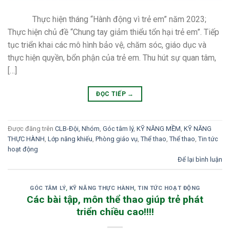
Thực hiện tháng “Hành động vì trẻ em” năm 2023;
Thực hiện chủ đề “Chung tay giảm thiểu tổn hại trẻ em”. Tiếp
tục triển khai các mô hình bảo vệ, chăm sóc, giáo dục và
thực hiện quyền, bổn phận của trẻ em. Thu hút sự quan tâm,
[…]
ĐỌC TIẾP
→
Được đăng trên
CLB-Đội, Nhóm
,
Góc tâm lý
,
KỸ NĂNG MỀM
,
KỸ NĂNG
THỰC HÀNH
,
Lớp năng khiếu
,
Phòng giáo vụ
,
Thể thao
,
Thể thao
,
Tin tức
hoạt động
Để lại bình luận
GÓC TÂM LÝ
,
KỸ NĂNG THỰC HÀNH
,
TIN TỨC HOẠT ĐỘNG
Các bài tập, môn thể thao giúp trẻ phát
triển chiều cao!!!!