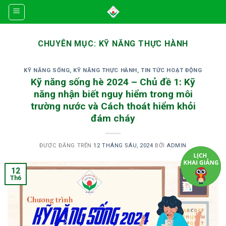
Skip
to
content
CHUYÊN MỤC:
KỸ NĂNG THỰC HÀNH
KỸ NĂNG SỐNG
,
KỸ NĂNG THỰC HÀNH
,
TIN TỨC HOẠT ĐỘNG
Kỹ năng sống hè 2024 – Chủ đề 1: Kỹ
năng nhận biết nguy hiểm trong môi
trường nước và Cách thoát hiểm khỏi
đám cháy
ĐƯỢC ĐĂNG TRÊN
12 THÁNG SÁU, 2024
BỞI
ADMIN
12
Th6