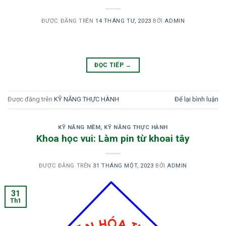
ĐƯỢC ĐĂNG TRÊN
14 THÁNG TƯ, 2023
BỞI
ADMIN
ĐỌC TIẾP
→
Được đăng trên
KỸ NĂNG THỰC HÀNH
Để lại bình luận
KỸ NĂNG MỀM
,
KỸ NĂNG THỰC HÀNH
Khoa học vui: Làm pin từ khoai tây
ĐƯỢC ĐĂNG TRÊN
31 THÁNG MỘT, 2023
BỞI
ADMIN
31
Th1