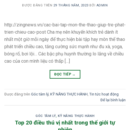
ĐƯỢC ĐĂNG TRÊN
29 THÁNG NĂM, 2023
BỞI
ADMIN
http://zingnews.vn/cac-bai-tap-mon-the-thao-giup-tre-phat-
trien-chieu-cao-post Cha mẹ nên khuyến khích trẻ dành ít
nhất một giờ mỗi ngày để thực hiện bài tập hay môn thể thao
phát triển chiều cao, tăng cường sức mạnh như đu xà, yoga,
bóng rổ, bơi lội… Các bậc phụ huynh thường lo lắng về chiều
cao của con mình liệu có thấp […]
ĐỌC TIẾP
→
Được đăng trên
Góc tâm lý
,
KỸ NĂNG THỰC HÀNH
,
Tin tức hoạt động
Để lại bình luận
GÓC TÂM LÝ
,
KỸ NĂNG THỰC HÀNH
Top 20 điều thú vị nhất trong thế giới tự
nhiên