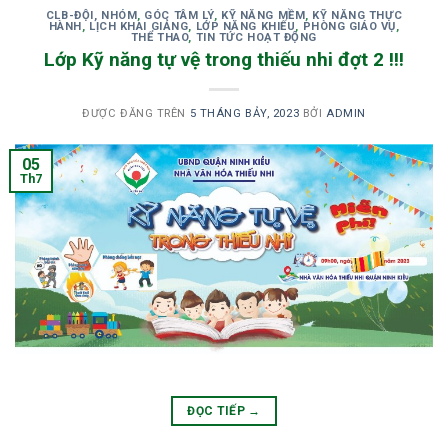
CLB-ĐỘI, NHÓM
,
GÓC TÂM LÝ
,
KỸ NĂNG MỀM
,
KỸ NĂNG THỰC
HÀNH
,
LỊCH KHAI GIẢNG
,
LỚP NĂNG KHIẾU
,
PHÒNG GIÁO VỤ
,
THỂ THAO
,
TIN TỨC HOẠT ĐỘNG
Lớp Kỹ năng tự vệ trong thiếu nhi đợt 2 !!!
ĐƯỢC ĐĂNG TRÊN
5 THÁNG BẢY, 2023
BỞI
ADMIN
05
Th7
ĐỌC TIẾP
→