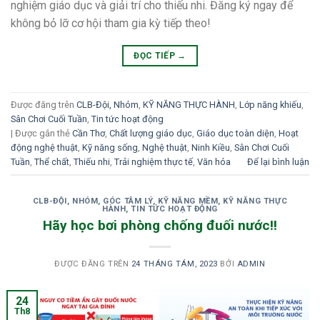
nghiệm giáo dục và giải trí cho thiếu nhi. Đăng ký ngay để
không bỏ lỡ cơ hội tham gia kỳ tiếp theo!
ĐỌC TIẾP
→
Được đăng trên
CLB-Đội, Nhóm
,
KỸ NĂNG THỰC HÀNH
,
Lớp năng khiếu
,
Sân Chơi Cuối Tuần
,
Tin tức hoạt động
|
Được gắn thẻ
Cần Thơ
,
Chất lượng giáo dục
,
Giáo dục toàn diện
,
Hoạt
động nghệ thuật
,
Kỹ năng sống
,
Nghệ thuật
,
Ninh Kiều
,
Sân Chơi Cuối
Tuần
,
Thể chất
,
Thiếu nhi
,
Trải nghiệm thực tế
,
Văn hóa
Để lại bình luận
CLB-ĐỘI, NHÓM
,
GÓC TÂM LÝ
,
KỸ NĂNG MỀM
,
KỸ NĂNG THỰC
HÀNH
,
TIN TỨC HOẠT ĐỘNG
Hãy học bơi phòng chống đuối nước!!
ĐƯỢC ĐĂNG TRÊN
24 THÁNG TÁM, 2023
BỞI
ADMIN
24
Th8