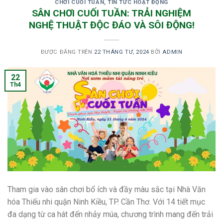
CHƠI CUỐI TUẦN
,
TIN TỨC HOẠT ĐỘNG
SÂN CHƠI CUỐI TUẦN: TRẢI NGHIỆM
NGHỆ THUẬT ĐỘC ĐÁO VÀ SÔI ĐỘNG!
ĐƯỢC ĐĂNG TRÊN
22 THÁNG TƯ, 2024
BỞI
ADMIN
22
Th4
Tham gia vào sân chơi bổ ích và đầy màu sắc tại Nhà Văn
hóa Thiếu nhi quận Ninh Kiều, TP. Cần Thơ. Với 14 tiết mục
đa dạng từ ca hát đến nhảy múa, chương trình mang đến trải