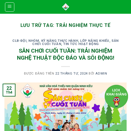
Skip
to
content
LƯU TRỮ TAG:
TRẢI NGHIỆM THỰC TẾ
CLB-ĐỘI, NHÓM
,
KỸ NĂNG THỰC HÀNH
,
LỚP NĂNG KHIẾU
,
SÂN
CHƠI CUỐI TUẦN
,
TIN TỨC HOẠT ĐỘNG
SÂN CHƠI CUỐI TUẦN: TRẢI NGHIỆM
NGHỆ THUẬT ĐỘC ĐÁO VÀ SÔI ĐỘNG!
ĐƯỢC ĐĂNG TRÊN
22 THÁNG TƯ, 2024
BỞI
ADMIN
22
Th4