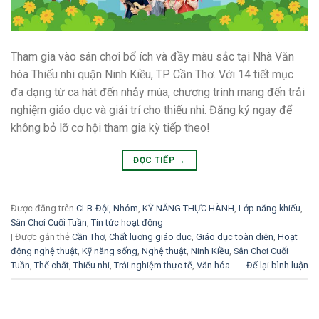
Tham gia vào sân chơi bổ ích và đầy màu sắc tại Nhà Văn
hóa Thiếu nhi quận Ninh Kiều, TP. Cần Thơ. Với 14 tiết mục
đa dạng từ ca hát đến nhảy múa, chương trình mang đến trải
nghiệm giáo dục và giải trí cho thiếu nhi. Đăng ký ngay để
không bỏ lỡ cơ hội tham gia kỳ tiếp theo!
ĐỌC TIẾP
→
Được đăng trên
CLB-Đội, Nhóm
,
KỸ NĂNG THỰC HÀNH
,
Lớp năng khiếu
,
Sân Chơi Cuối Tuần
,
Tin tức hoạt động
|
Được gắn thẻ
Cần Thơ
,
Chất lượng giáo dục
,
Giáo dục toàn diện
,
Hoạt
động nghệ thuật
,
Kỹ năng sống
,
Nghệ thuật
,
Ninh Kiều
,
Sân Chơi Cuối
Tuần
,
Thể chất
,
Thiếu nhi
,
Trải nghiệm thực tế
,
Văn hóa
Để lại bình luận