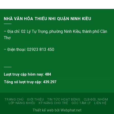
NHÀ VĂN HÓA THIẾU NHI QUẬN NINH KIỀU
– Địa chỉ: 02 Lý Tự Trọng, phường Ninh Kiều, thành phố Cần
Thơ
– Điện thoại: 02923 813 450
Lượt truy cập hôm nay: 484
Tổng số lượt truy cập: 439.297
TRANG CHỦ
GIỚI THIỆU
TIN TỨC HOẠT ĐỘNG
CLB-ĐỘI, NHÓM
LỚP NĂNG KHIẾU
KỸ NĂNG CHO TRẺ
GÓC TÂM LÝ
LIÊN HỆ
Thiết kế web bởi Webphat.net