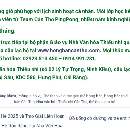
g giờ phù hợp với lịch sinh hoạt cá nhân. Mỗi lớp học k
ện viên từ Team Cần Thơ PingPong, nhiều năm kinh nghi
tháng.
trực tiếp tại bộ phận Giáo vụ Nhà Văn hóa Thiếu nhi qu
a câu lạc bộ tại
www.bongbancantho.com
. Mọi thắc m
số hotline: 02923.813.450 – 0914.991.231.
n hóa Thiếu nhi (số 02 Lý Tự Trọng, Ninh Kiều), câu lạc
ị Sáu, KDC 586, Hưng Phú, Cái Răng).
ăng khiếu
,
Phòng giáo vụ
,
Thể thao
và được gắn thẻ
bóng bàn
,
bóng bàn thiếu
bàn Cần Thơ
,
Nhà Văn hóa Thiếu nhi Cần Thơ
,
thể thao cho bé
.
Hè 2025 và Trao Giải Liên Hoan
Đồ uống có đường và trẻ em: 
 Hè Rộn Ràng Tại Nhà Văn Hóa