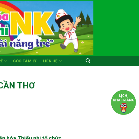
RẺ
GÓC TÂM LÝ
LIÊN HỆ
 CẦN THƠ
n hóa Thiếu nhi tổ chức,