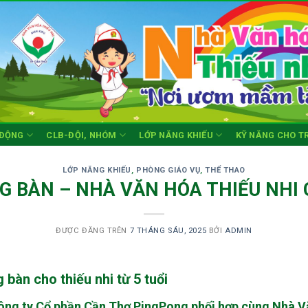
 ĐỘNG
CLB-ĐỘI, NHÓM
LỚP NĂNG KHIẾU
KỸ NĂNG CHO T
LỚP NĂNG KHIẾU
,
PHÒNG GIÁO VỤ
,
THỂ THAO
G BÀN – NHÀ VĂN HÓA THIẾU NHI
ĐƯỢC ĐĂNG TRÊN
7 THÁNG SÁU, 2025
BỞI
ADMIN
 bàn cho thiếu nhi từ 5 tuổi
ông ty Cổ phần Cần Thơ PingPong phối hợp cùng Nhà Vă