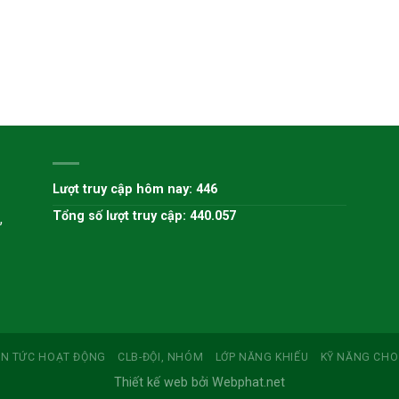
H
Lượt truy cập hôm nay: 446
Tổng số lượt truy cập: 440.057
,
IN TỨC HOẠT ĐỘNG
CLB-ĐỘI, NHÓM
LỚP NĂNG KHIẾU
KỸ NĂNG CHO
Thiết kế web bởi Webphat.net