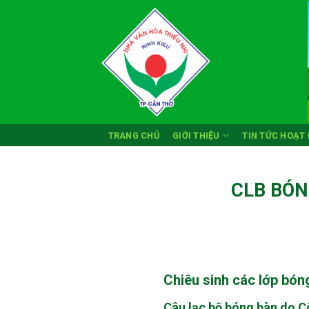
Skip
to
content
TRANG CHỦ
GIỚI THIỆU
TIN TỨC HOẠT
CLB BÓN
Chiêu sinh các lớp bóng
Câu lạc bộ bóng bàn do C