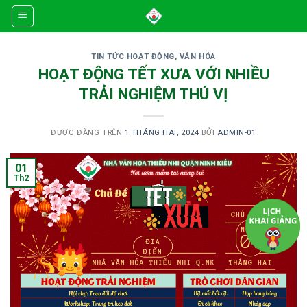
Skip
to
content
TIN TỨC HOẠT ĐỘNG
,
VĂN HÓA
HOẠT ĐỘNG TẾT XƯA VỚI NHIỀU
TRẢI NGHIỆM THÚ VỊ
ĐƯỢC ĐĂNG TRÊN
1 THÁNG HAI, 2024
BỞI
ADMIN-01
01
Th2