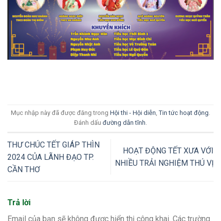
Mục nhập này đã được đăng trong
Hội thi - Hội diễn
,
Tin tức hoạt động
.
Đánh dấu
đường dẫn tĩnh
.
THƯ CHÚC TẾT GIÁP THÌN
HOẠT ĐỘNG TẾT XƯA VỚI
2024 CỦA LÃNH ĐẠO TP.
NHIỀU TRẢI NGHIỆM THÚ VỊ
CẦN THƠ
Trả lời
Email của bạn sẽ không được hiển thị công khai.
Các trường