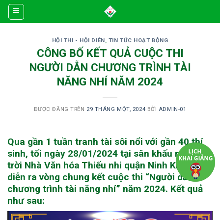
Skip
to
content
HỘI THI - HỘI DIỄN
,
TIN TỨC HOẠT ĐỘNG
CÔNG BỐ KẾT QUẢ CUỘC THI
NGƯỜI DẪN CHƯƠNG TRÌNH TÀI
NĂNG NHÍ NĂM 2024
ĐƯỢC ĐĂNG TRÊN
29 THÁNG MỘT, 2024
BỞI
ADMIN-01
Qua gần 1 tuần tranh tài sôi nổi với gần 40 thí
sinh, tối ngày 28/01/2024 tại sân khấu ngoài
trời Nhà Văn hóa Thiếu nhi quận Ninh Kiều đã
diễn ra vòng chung kết cuộc thi “Người dẫn
chương trình tài năng nhí” năm 2024. Kết quả
như sau: