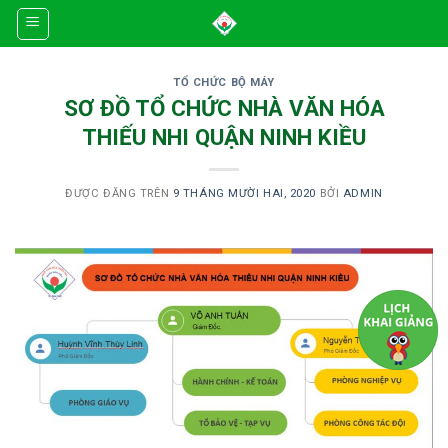
Skip
to
content
TỔ CHỨC BỘ MÁY
SƠ ĐỒ TỔ CHỨC NHÀ VĂN HÓA
THIẾU NHI QUẬN NINH KIỀU
ĐƯỢC ĐĂNG TRÊN
9 THÁNG MƯỜI HAI, 2020
BỞI
ADMIN