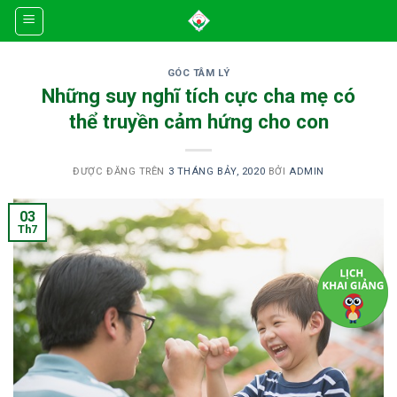
Skip
to
content
GÓC TÂM LÝ
Những suy nghĩ tích cực cha mẹ có
thể truyền cảm hứng cho con
ĐƯỢC ĐĂNG TRÊN
3 THÁNG BẢY, 2020
BỞI
ADMIN
03
Th7