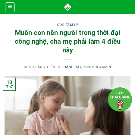
Skip
to
content
GÓC TÂM LÝ
Muốn con nên người trong thời đại
công nghệ, cha mẹ phải làm 4 điều
này
ĐƯỢC ĐĂNG TRÊN
13 THÁNG BẢY, 2020
BỞI
ADMIN
13
Th7