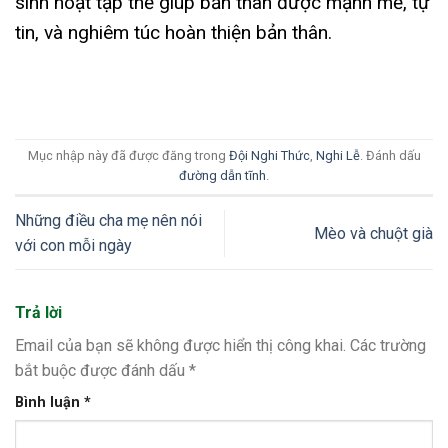
sinh hoạt tập thể giúp bản thân được mạnh mẽ, tự
tin, và nghiêm túc hoàn thiện bản thân.
Mục nhập này đã được đăng trong
Đội Nghi Thức
,
Nghi Lễ
. Đánh dấu
đường dẫn tĩnh
.
Những điều cha mẹ nên nói
Mèo và chuột già
với con mỗi ngày
Trả lời
Email của bạn sẽ không được hiển thị công khai.
Các trường
bắt buộc được đánh dấu
*
Bình luận
*