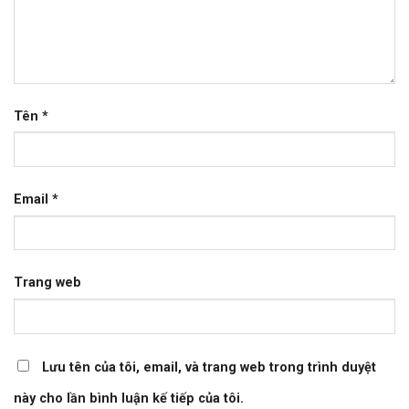
Tên
*
Email
*
Trang web
Lưu tên của tôi, email, và trang web trong trình duyệt
này cho lần bình luận kế tiếp của tôi.