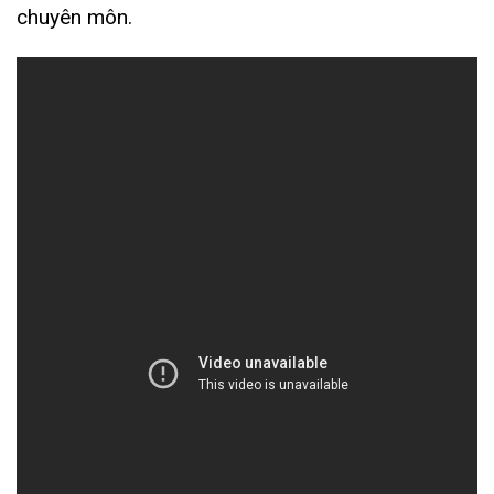
chuyên môn.