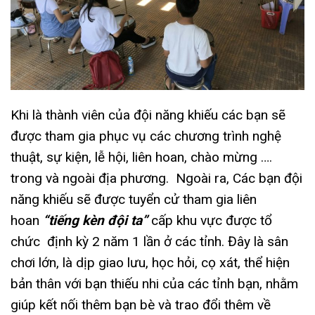
Khi là thành viên của đội năng khiếu các bạn sẽ
được tham gia phục vụ các chương trình nghệ
thuật, sự kiện, lễ hội, liên hoan, chào mừng ….
trong và ngoài địa phương. Ngoài ra, Các bạn đội
năng khiếu sẽ được tuyển cử tham gia liên
hoan
“tiếng kèn đội ta”
cấp khu vực được tổ
chức định kỳ 2 năm 1 lần ở các tỉnh. Đây là sân
chơi lớn, là dịp giao lưu, học hỏi, cọ xát, thể hiện
bản thân với bạn thiếu nhi của các tỉnh bạn, nhằm
giúp kết nối thêm bạn bè và trao đổi thêm về