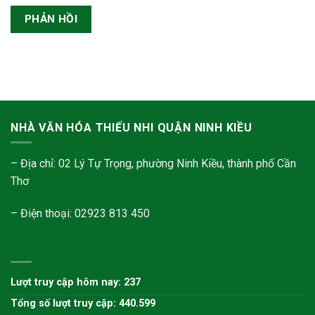
NHÀ VĂN HÓA THIẾU NHI QUẬN NINH KIỀU
– Địa chỉ: 02 Lý Tự Trọng, phường Ninh Kiều, thành phố Cần
Thơ
– Điện thoại: 02923 813 450
Lượt truy cập hôm nay: 237
Tổng số lượt truy cập: 440.599