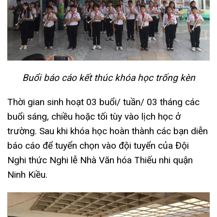
Buổi báo cáo kết thúc khóa học trống kèn
Thời gian sinh hoạt 03 buổi/ tuần/ 03 tháng các
buổi sáng, chiều hoặc tối tùy vào lịch học ở
trường. Sau khi khóa học hoàn thành các bạn diễn
báo cáo để tuyển chọn vào đội tuyển của Đội
Nghi thức Nghi lễ Nhà Văn hóa Thiếu nhi quận
Ninh Kiều.