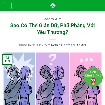
Skip
to
content
GÓC TÂM LÝ
Sao Có Thể Giận Dữ, Phũ Phàng Với
Yêu Thương?
ĐƯỢC ĐĂNG TRÊN
24 THÁNG BA, 2020
BỞI
ADMIN
24
Th3