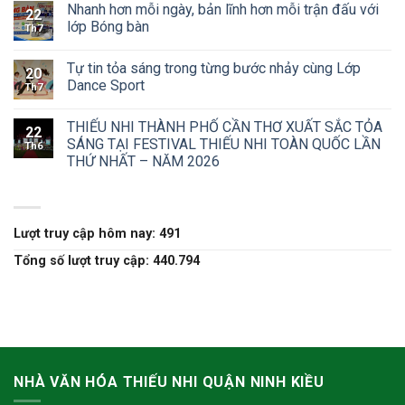
Nhanh hơn mỗi ngày, bản lĩnh hơn mỗi trận đấu với
22
lớp Bóng bàn
Th7
Tự tin tỏa sáng trong từng bước nhảy cùng Lớp
20
Dance Sport
Th7
THIẾU NHI THÀNH PHỐ CẦN THƠ XUẤT SẮC TỎA
22
SÁNG TẠI FESTIVAL THIẾU NHI TOÀN QUỐC LẦN
Th6
THỨ NHẤT – NĂM 2026
Lượt truy cập hôm nay: 491
Tổng số lượt truy cập: 440.794
NHÀ VĂN HÓA THIẾU NHI QUẬN NINH KIỀU