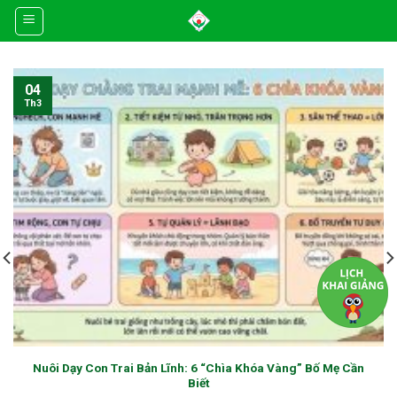
Skip
to
content
04
Th3
Nuôi Dạy Con Trai Bản Lĩnh: 6 “Chìa Khóa Vàng” Bố Mẹ Cần
Biết