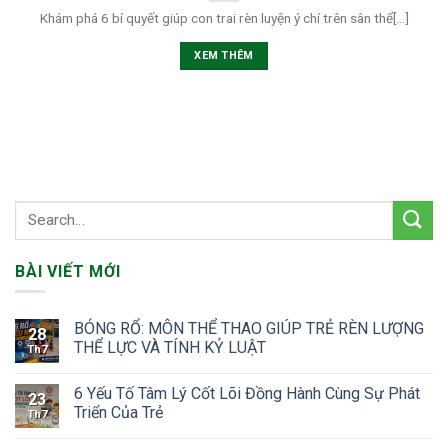
Khám phá 6 bí quyết giúp con trai rèn luyện ý chí trên sân thể[...]
XEM THÊM
BÀI VIẾT MỚI
BÓNG RỔ: MÔN THỂ THAO GIÚP TRẺ RÈN LƯỢNG
28
THỂ LỰC VÀ TÍNH KỶ LUẬT
Th7
6 Yếu Tố Tâm Lý Cốt Lõi Đồng Hành Cùng Sự Phát
23
Triển Của Trẻ
Th7