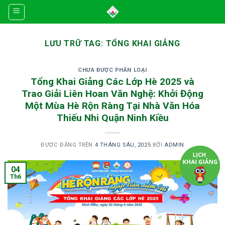
Skip
to
content
LƯU TRỮ TAG:
TỔNG KHAI GIẢNG
CHƯA ĐƯỢC PHÂN LOẠI
Tổng Khai Giảng Các Lớp Hè 2025 và
Trao Giải Liên Hoan Văn Nghệ: Khởi Động
Một Mùa Hè Rộn Ràng Tại Nhà Văn Hóa
Thiếu Nhi Quận Ninh Kiều
ĐƯỢC ĐĂNG TRÊN
4 THÁNG SÁU, 2025
BỞI
ADMIN
04
Th6