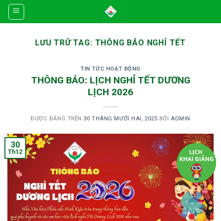
Skip
to
content
LƯU TRỮ TAG:
THÔNG BÁO NGHỈ TẾT
TIN TỨC HOẠT ĐỘNG
THÔNG BÁO: LỊCH NGHỈ TẾT DƯƠNG
LỊCH 2026
ĐƯỢC ĐĂNG TRÊN
30 THÁNG MƯỜI HAI, 2025
BỞI
ADMIN
30
Th12