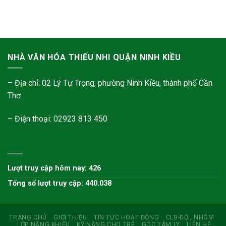
NHÀ VĂN HÓA THIẾU NHI QUẬN NINH KIỀU
– Địa chỉ: 02 Lý Tự Trọng, phường Ninh Kiều, thành phố Cần
Thơ
– Điện thoại: 02923 813 450
Lượt truy cập hôm nay: 426
Tổng số lượt truy cập: 440.038
TRANG CHỦ
GIỚI THIỆU
TIN TỨC HOẠT ĐỘNG
CLB-ĐỘI, NHÓM
LỚP NĂNG KHIẾU
KỸ NĂNG CHO TRẺ
GÓC TÂM LÝ
LIÊN HỆ