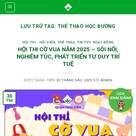
Skip
to
content
LƯU TRỮ TAG:
THỂ THAO HỌC ĐƯỜNG
HỘI THI - HỘI DIỄN
,
THỂ THAO
,
TIN TỨC HOẠT ĐỘNG
HỘI THI CỜ VUA NĂM 2025 – SÔI NỔI,
NGHIÊM TÚC, PHÁT TRIỂN TƯ DUY TRÍ
TUỆ
ĐƯỢC ĐĂNG TRÊN
30 THÁNG SÁU, 2025
BỞI
ADMIN
30
Th6