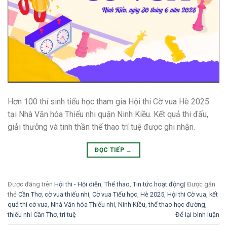
Hơn 100 thí sinh tiểu học tham gia Hội thi Cờ vua Hè 2025
tại Nhà Văn hóa Thiếu nhi quận Ninh Kiều. Kết quả thi đấu,
giải thưởng và tinh thần thể thao trí tuệ được ghi nhận.
ĐỌC TIẾP
→
Được đăng trên
Hội thi - Hội diễn
,
Thể thao
,
Tin tức hoạt động
|
Được gắn
thẻ
Cần Thơ
,
cờ vua thiếu nhi
,
Cờ vua Tiểu học
,
Hè 2025
,
Hội thi Cờ vua
,
kết
quả thi cờ vua
,
Nhà Văn hóa Thiếu nhi
,
Ninh Kiều
,
thể thao học đường
,
thiếu nhi Cần Thơ
,
trí tuệ
Để lại bình luận