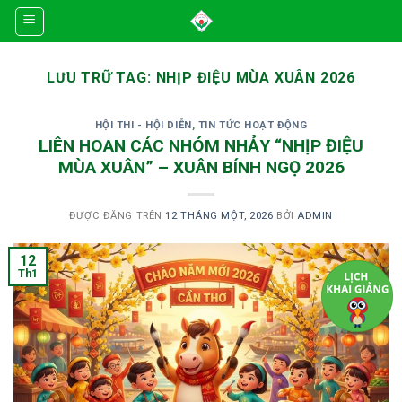
Skip
to
content
LƯU TRỮ TAG:
NHỊP ĐIỆU MÙA XUÂN 2026
HỘI THI - HỘI DIỄN
,
TIN TỨC HOẠT ĐỘNG
LIÊN HOAN CÁC NHÓM NHẢY “NHỊP ĐIỆU
MÙA XUÂN” – XUÂN BÍNH NGỌ 2026
ĐƯỢC ĐĂNG TRÊN
12 THÁNG MỘT, 2026
BỞI
ADMIN
12
Th1