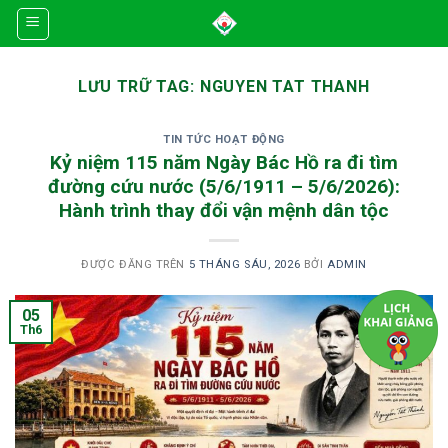
Skip
to
content
LƯU TRỮ TAG:
NGUYEN TAT THANH
TIN TỨC HOẠT ĐỘNG
Kỷ niệm 115 năm Ngày Bác Hồ ra đi tìm
đường cứu nước (5/6/1911 – 5/6/2026):
Hành trình thay đổi vận mệnh dân tộc
ĐƯỢC ĐĂNG TRÊN
5 THÁNG SÁU, 2026
BỞI
ADMIN
05
Th6