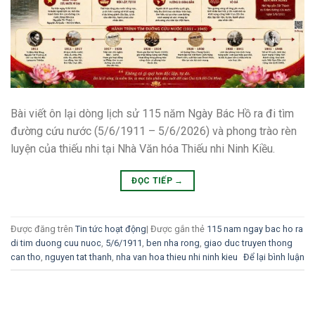
Bài viết ôn lại dòng lịch sử 115 năm Ngày Bác Hồ ra đi tìm
đường cứu nước (5/6/1911 – 5/6/2026) và phong trào rèn
luyện của thiếu nhi tại Nhà Văn hóa Thiếu nhi Ninh Kiều.
ĐỌC TIẾP
→
Được đăng trên
Tin tức hoạt động
|
Được gắn thẻ
115 nam ngay bac ho ra
di tim duong cuu nuoc
,
5/6/1911
,
ben nha rong
,
giao duc truyen thong
can tho
,
nguyen tat thanh
,
nha van hoa thieu nhi ninh kieu
Để lại bình luận