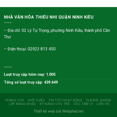
NHÀ VĂN HÓA THIẾU NHI QUẬN NINH KIỀU
– Địa chỉ: 02 Lý Tự Trọng, phường Ninh Kiều, thành phố Cần
Thơ
– Điện thoại: 02923 813 450
Lượt truy cập hôm nay: 1.005
Tổng số lượt truy cập: 439.649
TRANG CHỦ
GIỚI THIỆU
TIN TỨC HOẠT ĐỘNG
CLB-ĐỘI, NHÓM
LỚP NĂNG KHIẾU
KỸ NĂNG CHO TRẺ
GÓC TÂM LÝ
LIÊN HỆ
Thiết kế web bởi Webphat.net