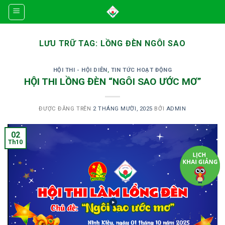
Skip
to
content
LƯU TRỮ TAG:
LỒNG ĐÈN NGÔI SAO
HỘI THI - HỘI DIỄN
,
TIN TỨC HOẠT ĐỘNG
HỘI THI LỒNG ĐÈN “NGÔI SAO ƯỚC MƠ”
ĐƯỢC ĐĂNG TRÊN
2 THÁNG MƯỜI, 2025
BỞI
ADMIN
02
Th10