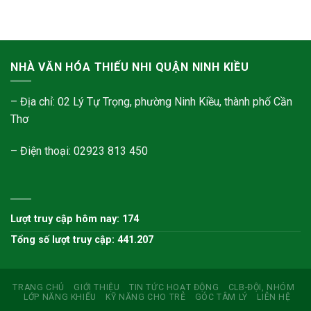
NHÀ VĂN HÓA THIẾU NHI QUẬN NINH KIỀU
– Địa chỉ: 02 Lý Tự Trọng, phường Ninh Kiều, thành phố Cần
Thơ
– Điện thoại: 02923 813 450
Lượt truy cập hôm nay: 174
Tổng số lượt truy cập: 441.207
TRANG CHỦ
GIỚI THIỆU
TIN TỨC HOẠT ĐỘNG
CLB-ĐỘI, NHÓM
LỚP NĂNG KHIẾU
KỸ NĂNG CHO TRẺ
GÓC TÂM LÝ
LIÊN HỆ