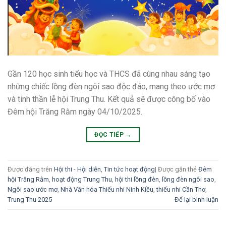
Gần 120 học sinh tiểu học và THCS đã cùng nhau sáng tạo
những chiếc lồng đèn ngôi sao độc đáo, mang theo ước mơ
và tinh thần lễ hội Trung Thu. Kết quả sẽ được công bố vào
Đêm hội Trăng Rằm ngày 04/10/2025.
ĐỌC TIẾP
→
Được đăng trên
Hội thi - Hội diễn
,
Tin tức hoạt động
|
Được gắn thẻ
Đêm
hội Trăng Rằm
,
hoạt động Trung Thu
,
hội thi lồng đèn
,
lồng đèn ngôi sao
,
Ngôi sao ước mơ
,
Nhà Văn hóa Thiếu nhi Ninh Kiều
,
thiếu nhi Cần Thơ
,
Trung Thu 2025
Để lại bình luận