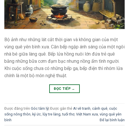
Bộ ảnh như những lát cắt thời gian và không gian của một
vùng quê yên bình xưa. Căn bếp ngập ánh sáng của một ngôi
nhà bé giữa làng quê. Bếp lửa hồng nuôi lớn đứa trẻ quê
bằng những bữa cơm đạm bạc nhưng nồng ấm tình người.
Khi cuộc sống chưa có những bếp ga, bếp điện thì nhóm lửa
chính là một bộ môn nghệ thuật.
ĐỌC TIẾP
→
Được đăng trên
Góc tâm lý
|
Được gắn thẻ
AI vẽ tranh
,
cảnh quê
,
cuộc
sống nông thôn
,
ký ức
,
lũy tre làng
,
tuổi thơ
,
Việt Nam xưa
,
vùng quê yên
bình
Để lại bình luận