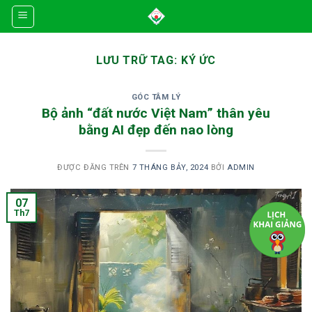
Skip
to
content
LƯU TRỮ TAG:
KÝ ỨC
GÓC TÂM LÝ
Bộ ảnh “đất nước Việt Nam” thân yêu
bằng AI đẹp đến nao lòng
ĐƯỢC ĐĂNG TRÊN
7 THÁNG BẢY, 2024
BỞI
ADMIN
07
Th7