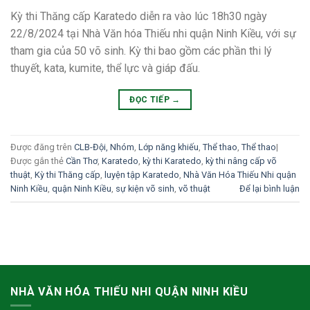
Kỳ thi Thăng cấp Karatedo diễn ra vào lúc 18h30 ngày
22/8/2024 tại Nhà Văn hóa Thiếu nhi quận Ninh Kiều, với sự
tham gia của 50 võ sinh. Kỳ thi bao gồm các phần thi lý
thuyết, kata, kumite, thể lực và giáp đấu.
ĐỌC TIẾP
→
Được đăng trên
CLB-Đội, Nhóm
,
Lớp năng khiếu
,
Thể thao
,
Thể thao
|
Được gắn thẻ
Cần Thơ
,
Karatedo
,
kỳ thi Karatedo
,
kỳ thi nâng cấp võ
thuật
,
Kỳ thi Thăng cấp
,
luyện tập Karatedo
,
Nhà Văn Hóa Thiếu Nhi quận
Ninh Kiều
,
quận Ninh Kiều
,
sự kiện võ sinh
,
võ thuật
Để lại bình luận
NHÀ VĂN HÓA THIẾU NHI QUẬN NINH KIỀU