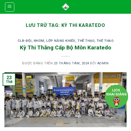
Skip
to
content
LƯU TRỮ TAG:
KỲ THI KARATEDO
CLB-ĐỘI, NHÓM
,
LỚP NĂNG KHIẾU
,
THỂ THAO
,
THỂ THAO
Kỳ Thi Thăng Cấp Bộ Môn Karatedo
ĐƯỢC ĐĂNG TRÊN
23 THÁNG TÁM, 2024
BỞI
ADMIN
23
Th8