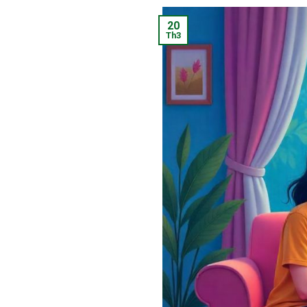
20
Th3