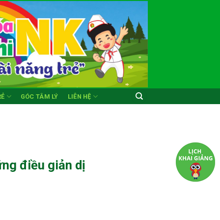
RẺ
GÓC TÂM LÝ
LIÊN HỆ
ng điều giản dị