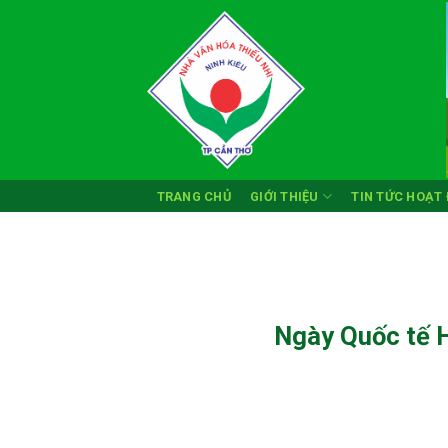
Skip
to
content
TRANG CHỦ
GIỚI THIỆU
TIN TỨC HOẠT
Ngày Quốc tế H