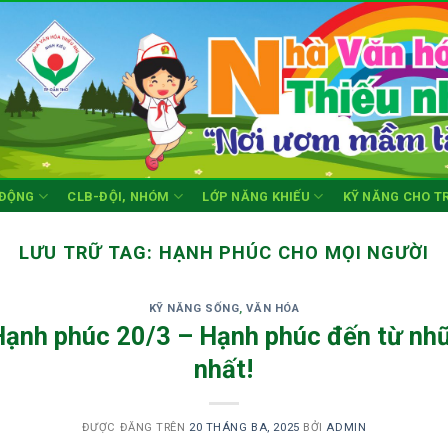
 ĐỘNG
CLB-ĐỘI, NHÓM
LỚP NĂNG KHIẾU
KỸ NĂNG CHO T
LƯU TRỮ TAG:
HẠNH PHÚC CHO MỌI NGƯỜI
KỸ NĂNG SỐNG
,
VĂN HÓA
ạnh phúc 20/3 – Hạnh phúc đến từ nhữ
nhất!
ĐƯỢC ĐĂNG TRÊN
20 THÁNG BA, 2025
BỞI
ADMIN