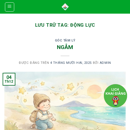
Skip
to
content
LƯU TRỮ TAG:
ĐỘNG LỰC
GÓC TÂM LÝ
NGẪM
ĐƯỢC ĐĂNG TRÊN
4 THÁNG MƯỜI HAI, 2025
BỞI
ADMIN
04
Th12