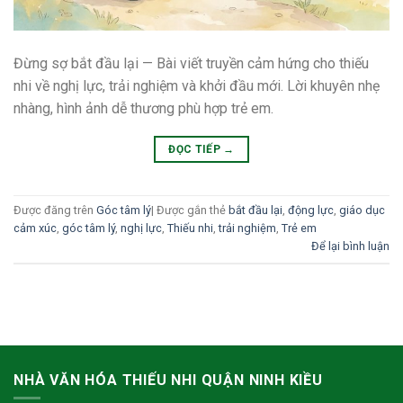
Đừng sợ bắt đầu lại — Bài viết truyền cảm hứng cho thiếu
nhi về nghị lực, trải nghiệm và khởi đầu mới. Lời khuyên nhẹ
nhàng, hình ảnh dễ thương phù hợp trẻ em.
ĐỌC TIẾP
→
Được đăng trên
Góc tâm lý
|
Được gắn thẻ
bắt đầu lại
,
động lực
,
giáo dục
cảm xúc
,
góc tâm lý
,
nghị lực
,
Thiếu nhi
,
trải nghiệm
,
Trẻ em
Để lại bình luận
NHÀ VĂN HÓA THIẾU NHI QUẬN NINH KIỀU