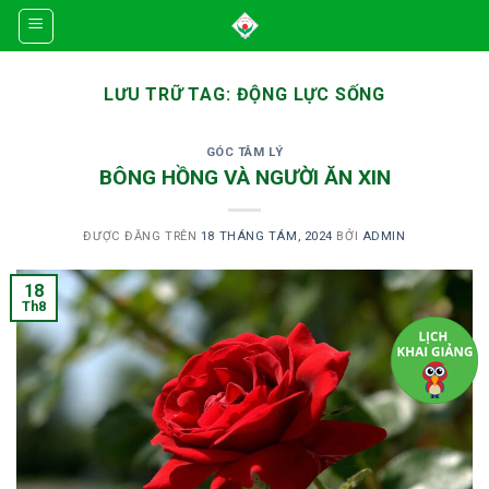
Skip
to
content
LƯU TRỮ TAG:
ĐỘNG LỰC SỐNG
GÓC TÂM LÝ
BÔNG HỒNG VÀ NGƯỜI ĂN XIN
ĐƯỢC ĐĂNG TRÊN
18 THÁNG TÁM, 2024
BỞI
ADMIN
18
Th8