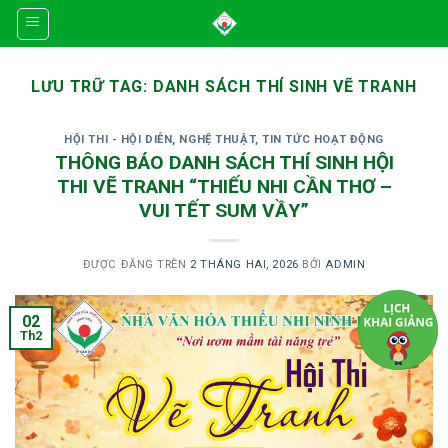
Skip
to
content
LƯU TRỮ TAG:
DANH SÁCH THÍ SINH VẼ TRANH
HỘI THI - HỘI DIỄN
,
NGHỆ THUẬT
,
TIN TỨC HOẠT ĐỘNG
THÔNG BÁO DANH SÁCH THÍ SINH HỘI
THI VẼ TRANH “THIẾU NHI CẦN THƠ –
VUI TẾT SUM VẦY”
ĐƯỢC ĐĂNG TRÊN
2 THÁNG HAI, 2026
BỞI
ADMIN
02
Th2