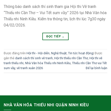
Thông báo danh sách thí sinh tham gia Hội thi Vẽ tranh
“Thiếu nhi Cần Thơ – Vui Tết sum vầy” 2026 tại Nhà Văn hóa
Thiếu nhi Ninh Kiều. Kiểm tra thông tin, lịch thi lúc 7g30 ngày
04/02/2026.
ĐỌC TIẾP
→
Được đăng trên
Hội thi - Hội diễn
,
Nghệ thuật
,
Tin tức hoạt động
|
Được
gắn thẻ
danh sách thí sinh vẽ tranh
,
Hội thi thiếu nhi Cần Thơ
,
Hội thi vẽ
tranh thiếu nhi
,
Nhà Văn hóa Thiếu nhi Ninh Kiều
,
Thiếu nhi Cần Thơ vui Tết
sum vầy
,
vẽ tranh xuân 2026
Để lại bình luận
NHÀ VĂN HÓA THIẾU NHI QUẬN NINH KIỀU