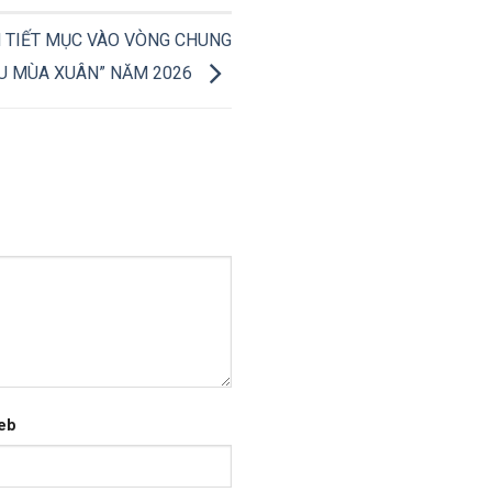
 TIẾT MỤC VÀO VÒNG CHUNG
IỆU MÙA XUÂN” NĂM 2026
eb