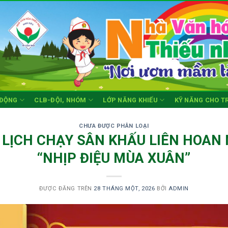
 ĐỘNG
CLB-ĐỘI, NHÓM
LỚP NĂNG KHIẾU
KỸ NĂNG CHO T
CHƯA ĐƯỢC PHÂN LOẠI
 LỊCH CHẠY SÂN KHẤU LIÊN HOAN
“NHỊP ĐIỆU MÙA XUÂN”
ĐƯỢC ĐĂNG TRÊN
28 THÁNG MỘT, 2026
BỞI
ADMIN