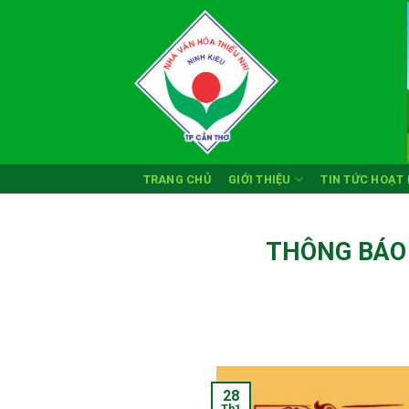
Skip
to
content
TRANG CHỦ
GIỚI THIỆU
TIN TỨC HOẠT
THÔNG BÁO
28
Th1