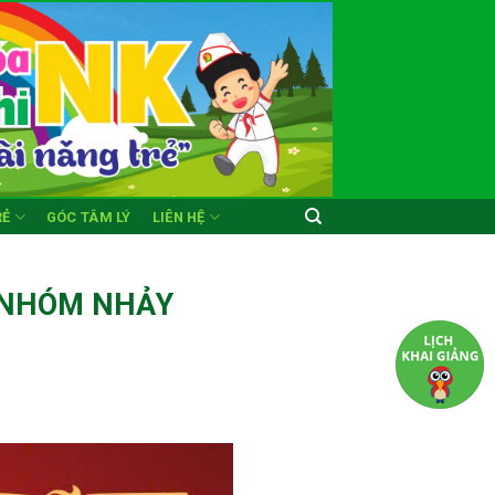
RẺ
GÓC TÂM LÝ
LIÊN HỆ
 NHÓM NHẢY