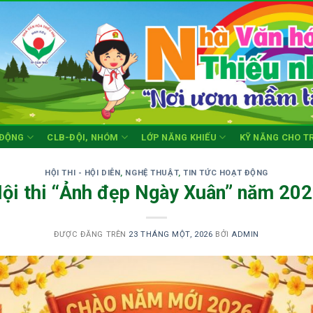
 ĐỘNG
CLB-ĐỘI, NHÓM
LỚP NĂNG KHIẾU
KỸ NĂNG CHO T
HỘI THI - HỘI DIỄN
,
NGHỆ THUẬT
,
TIN TỨC HOẠT ĐỘNG
ội thi “Ảnh đẹp Ngày Xuân” năm 20
ĐƯỢC ĐĂNG TRÊN
23 THÁNG MỘT, 2026
BỞI
ADMIN