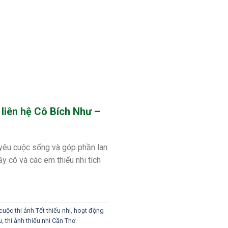
 liên hệ
Cô Bích Như –
h yêu cuộc sống và góp phần lan
y cô và các em thiếu nhi tích
cuộc thi ảnh Tết thiếu nhi
,
hoạt động
u
,
thi ảnh thiếu nhi Cần Thơ
.