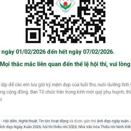
ừ ngày
01/02/2026
đến hết ngày
07/02/2026
.
 Mọi thắc mắc liên quan đến thể lệ hội thi, vui lòng
 dịp để các em lưu giữ kỷ niệm đẹp của tuổi thơ, nuôi dưỡng tìn
ong cộng đồng. Ban Tổ chức trân trọng kính mời quý phụ huynh, thầ
i.
i - Hội diễn
,
Nghệ thuật
,
Tin tức hoạt động
và được gắn thẻ
ảnh đẹp ngày xuân
,
i Ảnh đẹp Ngày Xuân 2026
,
hội thi thiếu nhi 2026
,
Nhà Văn hóa Thiếu nhi Ninh Kiề