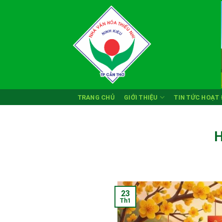
Skip
to
content
TRANG CHỦ
GIỚI THIỆU
TIN TỨC HOẠT
H
23
Th1