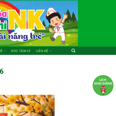
RẺ
GÓC TÂM LÝ
LIÊN HỆ
26