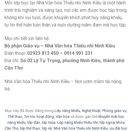
Mỗi lớp học tại Nhà Văn hóa Thiếu nhi Ninh Kiều là một hành
trình trải nghiệm và sáng tạo, nơi các em được học tập trong
không khí vui tươi, được khuyến khích phát huy năng khiếu,
tự tin thể hiện bản thân và nuôi dưỡng niềm đam mê học tập.
Mọi chi tiết xin liên hệ:
Bộ phận Giáo vụ – Nhà Văn hóa Thiếu nhi Ninh Kiều
Điện thoại:
02923 813 450 – 0914 991 231
Địa chỉ:
Số 02 Lý Tự Trọng, phường Ninh Kiều, thành phố
Cần Thơ
Nhà Văn hóa Thiếu nhi Ninh Kiều – Nơi ươm mầm tài năng
trẻ.
Mục này đã được đăng trong
Lớp năng khiếu
,
Nghệ thuật
,
Phòng giáo vụ
,
Thể thao
,
Tin tức hoạt động
,
Văn hóa
và được gắn thẻ
khuyến mãi học
năng khiếu
,
lớp đàn
,
lớp múa
,
Lớp năng khiếu thiếu nhi
,
lớp ngoại khóa
Cần Thơ
,
lớp thể thao
,
lớp vẽ
,
Nhà Văn hóa Thiếu nhi Ninh Kiều
,
ưu đãi học