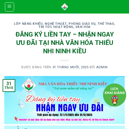
Skip
to
content
LỚP NĂNG KHIẾU
,
NGHỆ THUẬT
,
PHÒNG GIÁO VỤ
,
THỂ THAO
,
TIN TỨC HOẠT ĐỘNG
,
VĂN HÓA
ĐĂNG KÝ LIỀN TAY – NHẬN NGAY
ƯU ĐÃI TẠI NHÀ VĂN HÓA THIẾU
NHI NINH KIỀU
ĐƯỢC ĐĂNG TRÊN
31 THÁNG MƯỜI, 2025
BỞI
ADMIN
31
Th10