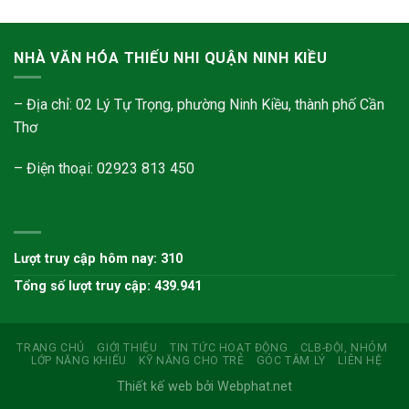
NHÀ VĂN HÓA THIẾU NHI QUẬN NINH KIỀU
– Địa chỉ: 02 Lý Tự Trọng, phường Ninh Kiều, thành phố Cần
Thơ
– Điện thoại: 02923 813 450
Lượt truy cập hôm nay: 310
Tổng số lượt truy cập: 439.941
TRANG CHỦ
GIỚI THIỆU
TIN TỨC HOẠT ĐỘNG
CLB-ĐỘI, NHÓM
LỚP NĂNG KHIẾU
KỸ NĂNG CHO TRẺ
GÓC TÂM LÝ
LIÊN HỆ
Thiết kế web bởi Webphat.net