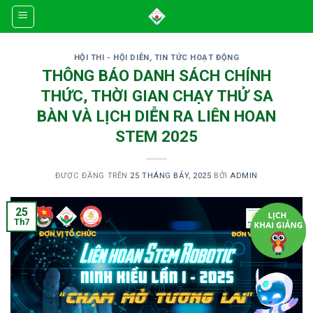
Skip
to
content
HỘI THI - HỘI DIỄN
,
TIN TỨC HOẠT ĐỘNG
THÔNG BÁO DANH SÁCH CHÍNH
THỨC, THỜI GIAN CHẠY THỬ SA
BÀN VÀ LỊCH DIỄN RA LIÊN HOAN
STEM 2025
ĐƯỢC ĐĂNG TRÊN
25 THÁNG BẢY, 2025
BỞI
ADMIN
25
Th7