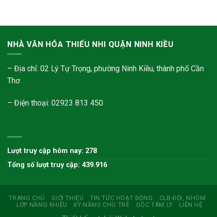
NHÀ VĂN HÓA THIẾU NHI QUẬN NINH KIỀU
– Địa chỉ: 02 Lý Tự Trọng, phường Ninh Kiều, thành phố Cần
Thơ
– Điện thoại: 02923 813 450
Lượt truy cập hôm nay: 278
Tổng số lượt truy cập: 439.916
TRANG CHỦ
GIỚI THIỆU
TIN TỨC HOẠT ĐỘNG
CLB-ĐỘI, NHÓM
LỚP NĂNG KHIẾU
KỸ NĂNG CHO TRẺ
GÓC TÂM LÝ
LIÊN HỆ