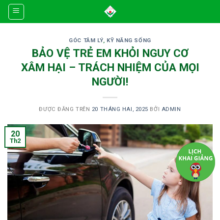
Skip
to
content
GÓC TÂM LÝ
,
KỸ NĂNG SỐNG
BẢO VỆ TRẺ EM KHỎI NGUY CƠ
XÂM HẠI – TRÁCH NHIỆM CỦA MỌI
NGƯỜI!
ĐƯỢC ĐĂNG TRÊN
20 THÁNG HAI, 2025
BỞI
ADMIN
20
Th2