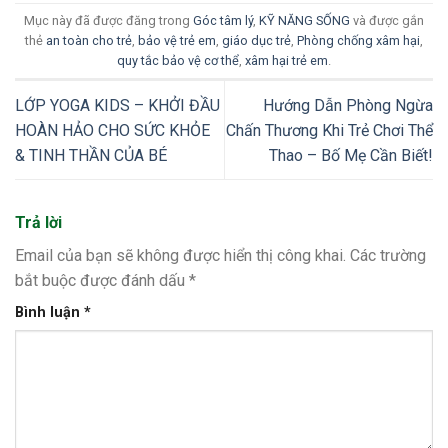
Mục này đã được đăng trong
Góc tâm lý
,
KỸ NĂNG SỐNG
và được gắn
thẻ
an toàn cho trẻ
,
bảo vệ trẻ em
,
giáo dục trẻ
,
Phòng chống xâm hại
,
quy tắc bảo vệ cơ thể
,
xâm hại trẻ em
.
LỚP YOGA KIDS – KHỞI ĐẦU
Hướng Dẫn Phòng Ngừa
HOÀN HẢO CHO SỨC KHỎE
Chấn Thương Khi Trẻ Chơi Thể
& TINH THẦN CỦA BÉ
Thao – Bố Mẹ Cần Biết!
Trả lời
Email của bạn sẽ không được hiển thị công khai.
Các trường
bắt buộc được đánh dấu
*
Bình luận
*