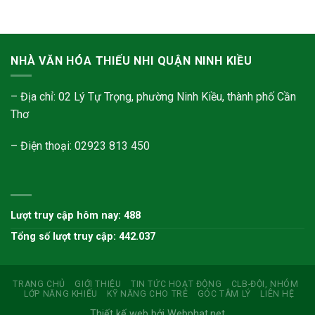
NHÀ VĂN HÓA THIẾU NHI QUẬN NINH KIỀU
– Địa chỉ: 02 Lý Tự Trọng, phường Ninh Kiều, thành phố Cần
Thơ
– Điện thoại: 02923 813 450
Lượt truy cập hôm nay: 488
Tổng số lượt truy cập: 442.037
TRANG CHỦ
GIỚI THIỆU
TIN TỨC HOẠT ĐỘNG
CLB-ĐỘI, NHÓM
LỚP NĂNG KHIẾU
KỸ NĂNG CHO TRẺ
GÓC TÂM LÝ
LIÊN HỆ
Thiết kế web bởi Webphat.net