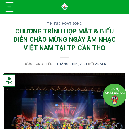
Skip
to
content
TIN TỨC HOẠT ĐỘNG
CHƯƠNG TRÌNH HỌP MẶT & BIỂU
DIỄN CHÀO MỪNG NGÀY ÂM NHẠC
VIỆT NAM TẠI TP. CẦN THƠ
ĐƯỢC ĐĂNG TRÊN
5 THÁNG CHÍN, 2024
BỞI
ADMIN
05
Th9