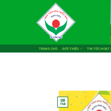
Skip
to
content
TRANG CHỦ
GIỚI THIỆU
TIN TỨC HOẠT
08
Th8