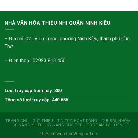
NHÀ VĂN HÓA THIẾU NHI QUẬN NINH KIỀU
– Địa chỉ: 02 Lý Tự Trọng, phường Ninh Kiều, thành phố Cần
Thơ
– Điện thoại: 02923 813 450
Lượt truy cập hôm nay: 300
Tổng số lượt truy cập: 440.656
TRANG CHỦ
GIỚI THIỆU
TIN TỨC HOẠT ĐỘNG
CLB-ĐỘI, NHÓM
LỚP NĂNG KHIẾU
KỸ NĂNG CHO TRẺ
GÓC TÂM LÝ
LIÊN HỆ
Thiết kế web bởi Webphat.net