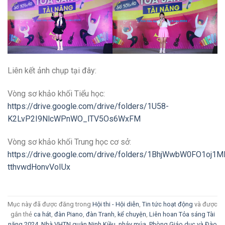
Liên kết ảnh chụp tại đây:
Vòng sơ khảo khối Tiểu học:
https://drive.google.com/drive/folders/1U58-
K2LvP2I9NlcWPnWO_lTV5Os6WxFM
Vòng sơ khảo khối Trung học cơ sở:
https://drive.google.com/drive/folders/1BhjWwbW0FO1oj1M
tthvwdHonvVoIUx
Mục này đã được đăng trong
Hội thi - Hội diễn
,
Tin tức hoạt động
và được
gắn thẻ
ca hát
,
đàn Piano
,
đàn Tranh
,
kể chuyện
,
Liên hoan Tỏa sáng Tài
năng 2024
,
Nhà VHTN quận Ninh Kiều
,
nhảy múa
,
Phòng Giáo dục và Đào