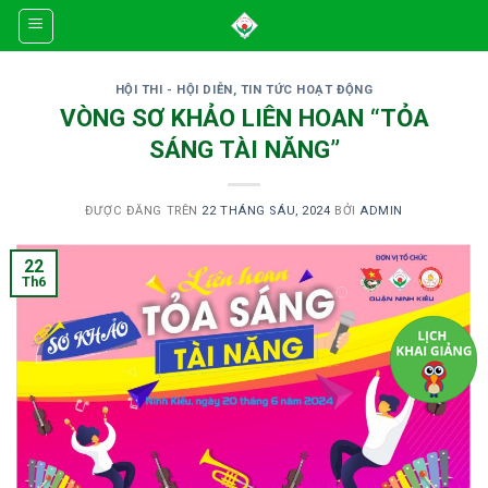
Skip
to
content
HỘI THI - HỘI DIỄN
,
TIN TỨC HOẠT ĐỘNG
VÒNG SƠ KHẢO LIÊN HOAN “TỎA
SÁNG TÀI NĂNG”
ĐƯỢC ĐĂNG TRÊN
22 THÁNG SÁU, 2024
BỞI
ADMIN
22
Th6