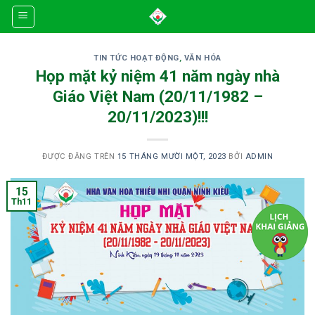
Skip
to
content
TIN TỨC HOẠT ĐỘNG
,
VĂN HÓA
Họp mặt kỷ niệm 41 năm ngày nhà
Giáo Việt Nam (20/11/1982 –
20/11/2023)!!!
ĐƯỢC ĐĂNG TRÊN
15 THÁNG MƯỜI MỘT, 2023
BỞI
ADMIN
15
Th11