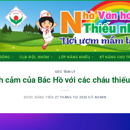
 ĐỘNG
CLB-ĐỘI, NHÓM
LỚP NĂNG KHIẾU
KỸ NĂNG CHO T
GÓC TÂM LÝ
h cảm của Bác Hồ với các cháu thiếu
ĐƯỢC ĐĂNG TRÊN
27 THÁNG TƯ, 2023
BỞI
ADMIN