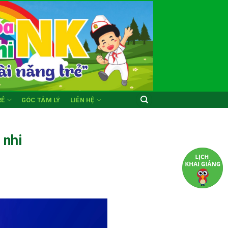
RẺ
GÓC TÂM LÝ
LIÊN HỆ
 nhi