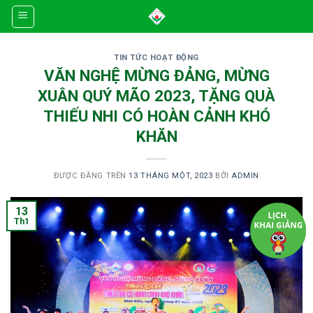
Skip
to
content
TIN TỨC HOẠT ĐỘNG
VĂN NGHỆ MỪNG ĐẢNG, MỪNG
XUÂN QUÝ MÃO 2023, TẶNG QUÀ
THIẾU NHI CÓ HOÀN CẢNH KHÓ
KHĂN
ĐƯỢC ĐĂNG TRÊN
13 THÁNG MỘT, 2023
BỞI
ADMIN
13
Th1