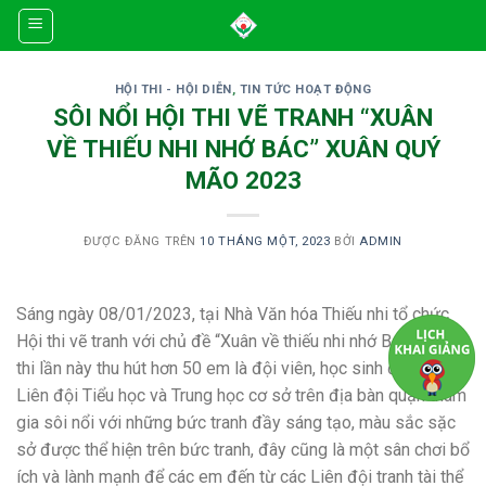
Skip
to
content
HỘI THI - HỘI DIỄN
,
TIN TỨC HOẠT ĐỘNG
SÔI NỔI HỘI THI VẼ TRANH “XUÂN
VỀ THIẾU NHI NHỚ BÁC” XUÂN QUÝ
MÃO 2023
ĐƯỢC ĐĂNG TRÊN
10 THÁNG MỘT, 2023
BỞI
ADMIN
Sáng ngày 08/01/2023, tại Nhà Văn hóa Thiếu nhi tổ chức
Hội thi vẽ tranh với chủ đề “Xuân về thiếu nhi nhớ Bác”. Hội
thi lần này thu hút hơn 50 em là đội viên, học sinh đến từ 33
Liên đội Tiểu học và Trung học cơ sở trên địa bàn quận tham
gia sôi nổi với những bức tranh đầy sáng tạo, màu sắc sặc
sở được thể hiện trên bức tranh, đây cũng là một sân chơi bổ
ích và lành mạnh để các em đến từ các Liên đội tranh tài thể