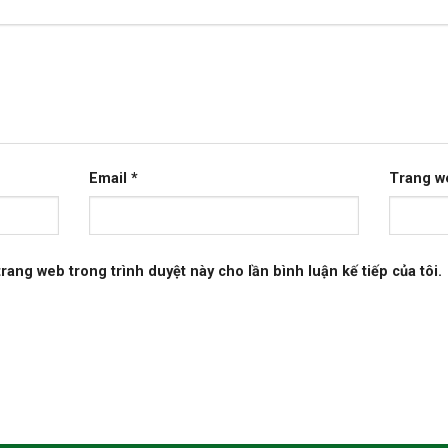
Email
*
Trang w
 trang web trong trình duyệt này cho lần bình luận kế tiếp của tôi.
H