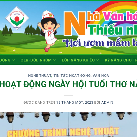
 ĐỘNG
CLB-ĐỘI, NHÓM
LỚP NĂNG KHIẾU
KỸ NĂNG CHO T
NGHỆ THUẬT
,
TIN TỨC HOẠT ĐỘNG
,
VĂN HÓA
 HOẠT ĐỘNG NGÀY HỘI TUỔI THƠ 
ĐƯỢC ĐĂNG TRÊN
18 THÁNG MỘT, 2023
BỞI
ADMIN