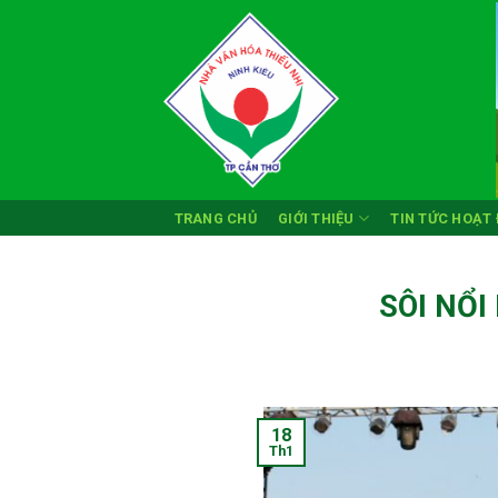
Skip
to
content
TRANG CHỦ
GIỚI THIỆU
TIN TỨC HOẠT
SÔI NỔI
18
Th1