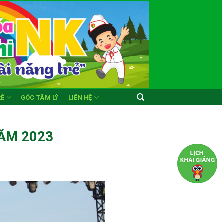
RẺ
GÓC TÂM LÝ
LIÊN HỆ
NĂM 2023