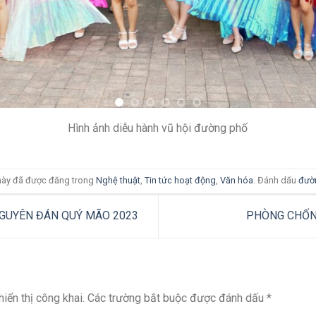
Hình ảnh hoạt động khai mạc và siêu thị măng non
Hình ảnh diễu hành vũ hội đường phố
ày đã được đăng trong
Nghệ thuật
,
Tin tức hoạt động
,
Văn hóa
. Đánh dấu
đườn
GUYÊN ĐÁN QUÝ MÃO 2023
PHÒNG CHỐN
iển thị công khai.
Các trường bắt buộc được đánh dấu
*