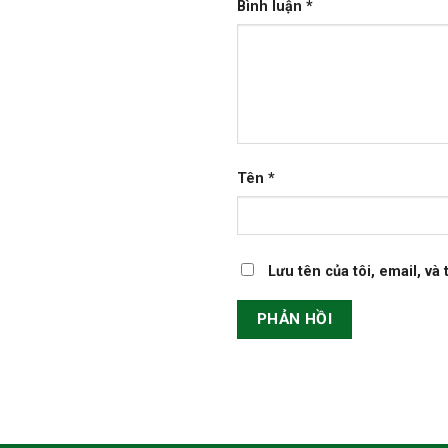
Tên
*
Lưu tên của tôi, email, và
NHÀ VĂN HÓA THIẾU NHI QUẬN NIN
KIỀU