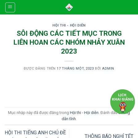
Skip
to
content
HỘI THI - HỘI DIỄN
SÔI ĐỘNG CÁC TIẾT MỤC TRONG
LIÊN HOAN CÁC NHÓM NHẢY XUÂN
2023
ĐƯỢC ĐĂNG TRÊN
17 THÁNG MỘT, 2023
BỞI
ADMIN
Mục nhập này đã được đăng trong
Hội thi - Hội diễn
. Đánh dấu
đường
dẫn tĩnh
.
HỘI THI TIẾNG ANH CHỦ ĐỀ
THÔNG BÁO NGHỈ TẾT