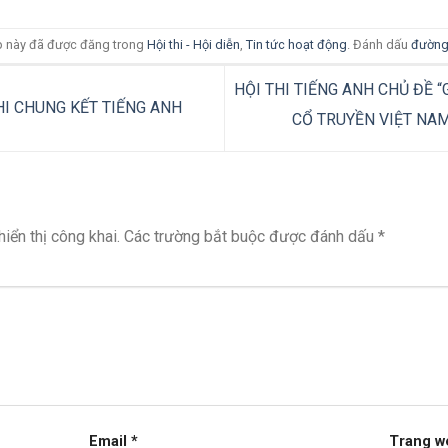
 này đã được đăng trong
Hội thi - Hội diễn
,
Tin tức hoạt động
. Đánh dấu
đường
HỘI THI TIẾNG ANH CHỦ ĐỀ “
HI CHUNG KẾT TIẾNG ANH
CỔ TRUYỀN VIỆT NA
iển thị công khai.
Các trường bắt buộc được đánh dấu
*
Email
*
Trang w