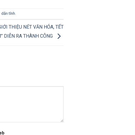
 dẫn tĩnh
.
GIỚI THIỆU NÉT VĂN HÓA, TẾT
M” DIỄN RA THÀNH CÔNG
eb