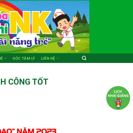
RẺ
GÓC TÂM LÝ
LIÊN HỆ
NH CÔNG TỐT