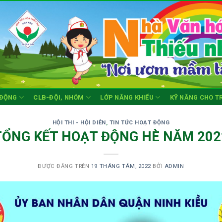
 ĐỘNG
CLB-ĐỘI, NHÓM
LỚP NĂNG KHIẾU
KỸ NĂNG CHO T
HỘI THI - HỘI DIỄN
,
TIN TỨC HOẠT ĐỘNG
TỔNG KẾT HOẠT ĐỘNG HÈ NĂM 202
ĐƯỢC ĐĂNG TRÊN
19 THÁNG TÁM, 2022
BỞI
ADMIN