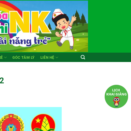
RẺ
GÓC TÂM LÝ
LIÊN HỆ
2