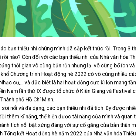
các bạn thiếu nhi chúng mình đã sắp kết thúc rồi. Trong 3 
 rồi nào? Còn đối với các bạn thiếu nhi của Nhà văn hóa Thi
oảng thời gian vô cùng bận rộn nhưng lại vô cùng bổ ích v
 khổ Chương trình Hoạt động hè 2022 có vô cùng nhiều các
n Nhạc cụ,… và đặc biệt là hai hoạt động cực kì lớn mang tầm
ền Nam lần thứ IX được tổ chức ở Kiên Giang và Festival c
Thành phố Hồ Chí Minh.
ôi nổi và đa dạng, các bạn thiếu nhi đã tích lũy được nhi
ồi thêm kĩ năng, thể hiện được tài năng của mình và quan t
hành tích nổi bật xứng đáng với sự cố gắng của bản thân m
 Tổng kết Hoạt động hè năm 2022 của Nhà văn hóa Thiếu 